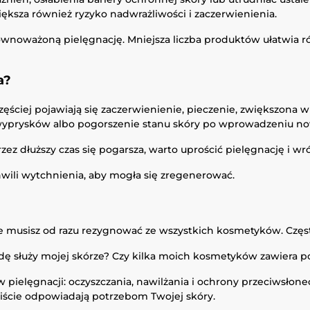
iększa również ryzyko nadwrażliwości i zaczerwienienia.
 zrównoważoną pielęgnację. Mniejsza liczba produktów ułatwia 
a?
ęściej pojawiają się zaczerwienienie, pieczenie, zwiększona wr
 wyprysków albo pogorszenie stanu skóry po wprowadzeniu 
rzez dłuższy czas się pogarsza, warto uprościć pielęgnację i w
wili wytchnienia, aby mogła się zregenerować.
nie musisz od razu rezygnować ze wszystkich kosmetyków. Częst
ę służy mojej skórze? Czy kilka moich kosmetyków zawiera 
ielęgnacji: oczyszczania, nawilżania i ochrony przeciwsłone
ywiście odpowiadają potrzebom Twojej skóry.