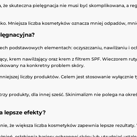
 że skuteczna pielęgnacja nie musi być skomplikowana, a reg
sko. Mniejsza liczba kosmetyków oznacza mniej odpadów, mni
elęgnacyjna?
rzech podstawowych elementach: oczyszczaniu, nawilżaniu i oc
y, krem nawilżający oraz krem z filtrem SPF. Wieczorem ruty
unkowany na konkretny problem skóry.
jmniejszej liczby produktów. Celem jest stosowanie wyłącznie
rzy produkty, dla innej sześć. Skinimalizm nie polega na okre
 lepsze efekty?
nie, że większa liczba kosmetyków zapewnia lepsze rezultaty.
eń, osłabienia bariery ochronnej skóry lub utrudniać ustalen