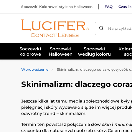
Soczewki Kolorowe i style na Halloween
FAQ
Czas i 
Na przykład
Soczewki
Soczewki
Soczewki
Kolor
kolorowe
Halloween
według koloru
soc
Wprowadzenie
Skinimalizm: dlaczego coraz więcej osób
Skinimalizm: dlaczego cor
Jeszcze kilka lat temu media społecznościowe były
pielęgnacji skóry wydawało się, że im więcej produ
odwrotny trend – skinimalizm.
Termin ten powstał z połączenia słów
skin
i
minima
szacunku dla naturalnych potrzeb skóry. Celem nie je