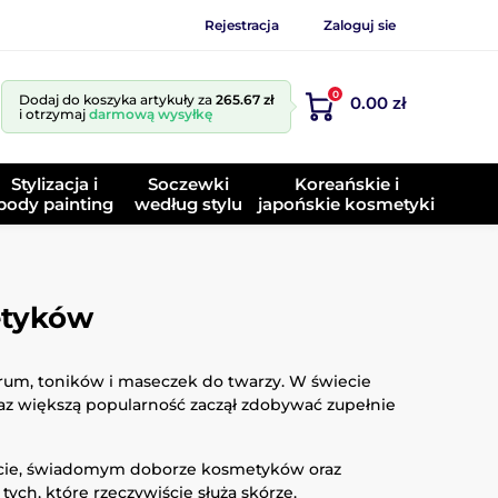
Rejestracja
Zaloguj sie
0
Dodaj do koszyka artykuły za
265.67 zł
0.00 zł
i otrzymaj
darmową wysyłkę
Stylizacja i
Soczewki
Koreańskie i
body painting
według stylu
japońskie kosmetyki
etyków
erum, toników i maseczek do twarzy. W świecie
raz większą popularność zaczął zdobywać zupełnie
stocie, świadomym doborze kosmetyków oraz
ych, które rzeczywiście służą skórze.