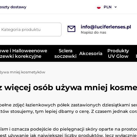
koszty dostawy
PLN
info@luciferlenses.pl
. Kategoria produktu
Napisz do nas
owe i Halloweenowe
Sclera
Produkty
Akcesoria
zewki korekcyjne
soczewki
UV Glow
 używa mniej kosmetyków
az więcej osób używa mniej kosm
 pełne zdjęć łazienkowych półek zastawionych dziesiątkami s
któw stosujemy, tym lepiej dbamy o cerę. Z czasem jednak co
lism
i oznacza podejście do pielęgnacji skóry oparte na pro
st używanie jak największej liczby produktów, lecz wyłącznie t