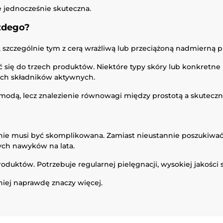
e jednocześnie skuteczna.
ażdego?
szczególnie tym z cerą wrażliwą lub przeciążoną nadmierną p
ć się do trzech produktów. Niektóre typy skóry lub konkretne 
ch składników aktywnych.
 modą, lecz znalezienie równowagi między prostotą a skuteczn
 nie musi być skomplikowana. Zamiast nieustannie poszukiw
ych nawyków na lata.
oduktów. Potrzebuje regularnej pielęgnacji, wysokiej jakości 
niej naprawdę znaczy więcej.