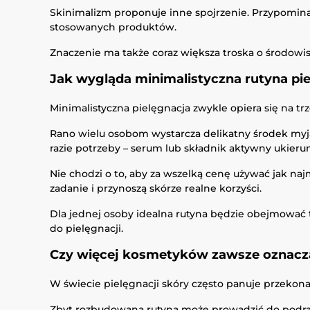
Skinimalizm proponuje inne spojrzenie. Przypomina,
stosowanych produktów.
Znaczenie ma także coraz większa troska o środowi
Jak wygląda minimalistyczna rutyna pi
Minimalistyczna pielęgnacja zwykle opiera się na t
Rano wielu osobom wystarcza delikatny środek myjąc
razie potrzeby – serum lub składnik aktywny ukier
Nie chodzi o to, aby za wszelką cenę używać jak na
zadanie i przynoszą skórze realne korzyści.
Dla jednej osoby idealna rutyna będzie obejmować t
do pielęgnacji.
Czy więcej kosmetyków zawsze oznacza
W świecie pielęgnacji skóry często panuje przekona
Zbyt rozbudowana rutyna może prowadzić do podrażni