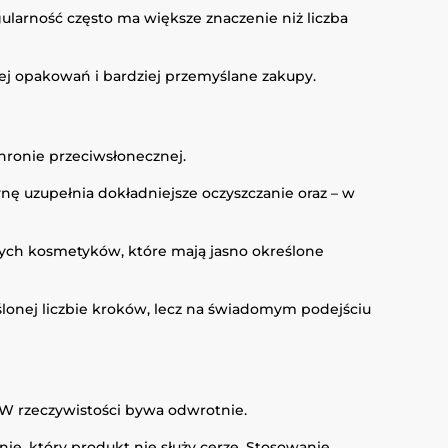
ularność często ma większe znaczenie niż liczba
ej opakowań i bardziej przemyślane zakupy.
hronie przeciwsłonecznej.
nę uzupełnia dokładniejsze oczyszczanie oraz – w
 tych kosmetyków, które mają jasno określone
ślonej liczbie kroków, lecz na świadomym podejściu
 W rzeczywistości bywa odwrotnie.
ie, który produkt nie służy cerze. Stosowanie