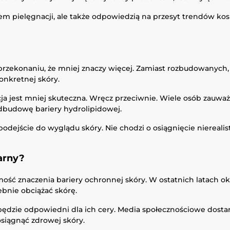
obem pielęgnacji, ale także odpowiedzią na przesyt trendów 
a przekonaniu, że mniej znaczy więcej. Zamiast rozbudowanych
nkretnej skóry.
ja jest mniej skuteczna. Wręcz przeciwnie. Wiele osób zauważa
odbudowę bariery hydrolipidowej.
dejście do wyglądu skóry. Nie chodzi o osiągnięcie nierealisty
arny?
 znaczenia bariery ochronnej skóry. W ostatnich latach okaz
bnie obciążać skórę.
będzie odpowiedni dla ich cery. Media społecznościowe dostarc
osiągnąć zdrowej skóry.