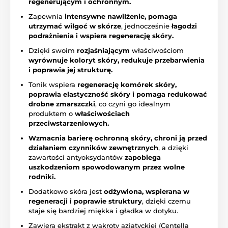
regenerującym i ochronnym.
Zapewnia
intensywne nawilżenie, pomaga
utrzymać wilgoć w skórze
, jednocześnie
łagodzi
podrażnienia i wspiera regenerację skóry.
Dzięki swoim
rozjaśniającym
właściwościom
wyrównuje koloryt skóry, redukuje przebarwienia
i poprawia jej strukturę.
Tonik wspiera
regenerację komórek skóry,
poprawia elastyczność skóry i pomaga redukować
drobne zmarszczki
, co czyni go idealnym
produktem o
właściwościach
przeciwstarzeniowych.
Wzmacnia barierę ochronną skóry, chroni ją przed
działaniem czynników zewnętrznych
, a dzięki
zawartości antyoksydantów
zapobiega
uszkodzeniom spowodowanym przez wolne
rodniki.
Dodatkowo skóra jest
odżywiona, wspierana w
regeneracji i poprawie struktury
, dzięki czemu
staje się bardziej miękka i gładka w dotyku.
Zawiera ekstrakt z wąkroty azjatyckiej (Centella