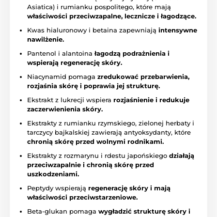
Asiatica) i rumianku pospolitego, które mają
właściwości przeciwzapalne, lecznicze i łagodzące.
Kwas hialuronowy i betaina zapewniają
intensywne
nawilżenie.
Pantenol i alantoina
łagodzą podrażnienia i
wspierają regenerację skóry.
Niacynamid pomaga
zredukować przebarwienia,
rozjaśnia skórę i poprawia jej strukturę.
Ekstrakt z lukrecji wspiera
rozjaśnienie i redukuje
zaczerwienienia skóry.
Ekstrakty z rumianku rzymskiego, zielonej herbaty i
tarczycy bajkalskiej zawierają antyoksydanty, które
chronią skórę przed wolnymi rodnikami.
Ekstrakty z rozmarynu i rdestu japońskiego
działają
przeciwzapalnie i chronią skórę przed
uszkodzeniami.
Peptydy wspierają
regenerację skóry i mają
właściwości przeciwstarzeniowe.
Beta-glukan pomaga
wygładzić strukturę skóry i