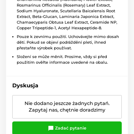
Rosmarinus Officinalis (Rosemary) Leaf Extract,
Sodium Hyaluronate, Scutellaria Baicalensis Root
Extract, Beta-Glucan, Laminaria Japonica Extract,
Chamaecyparis Obtusa Leaf Extract, Ceramide NP,
Copper Tripeptide-1, Acetyl Hexapeptide-8.
Pouze k zevnímu použití. Uchovávejte mimo dosah
dětí. Pokud se objeví podráždění pleti, ihned
přestaňte výrobek používat.
Složení se může měnit. Prosíme, vždy si před
použitím ověřte informace uvedené na obalu.
Dyskusja
Nie dodano jeszcze żadnych pytań.
Zapytaj nas, chętnie doradzimy
Zadać pytanie