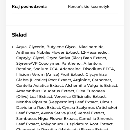
Kraj pochodzenia
Koreańskie kosmetyki
Skład
Aqua, Glycerin, Butylene Glycol, Niacinamide,
Anthemis Nobilis Flower Extract, 1,2-Hexanediol,
Caprylyl Glycol, Oryza Sativa (Rice) Bran Extract,
Styrene/VP Copolymer, Panthenol, Allantoin,
Betaine, Sodium PCA, Adenosine, Disodium EDTA,
Illicium Verum (Anise) Fruit Extract, Glycyrrhiza
Glabra (Licorice) Root Extract, Arginine, Carbomer,
Centella Asiatica Extract, Alchemilla Vulgaris Extract,
Amaranthus Caudatus Extract, Olea Europaea
(Olive) Leaf Extract, Veronica Officinalis Extract,
Mentha Piperita (Peppermint) Leaf Extract, Ulmus
Davidiana Root Extract, Cynara Scolymus (Artichoke)
Leaf Extract, Avena Sativa (Oat) Kernel Extract,
Sambucus Nigra Flower Extract, Camellia Sinensis
Leaf Extract, Polygonum Cuspidatum Root Extract,
Chamomilla Recutita (Matricaria) Flower Extract,