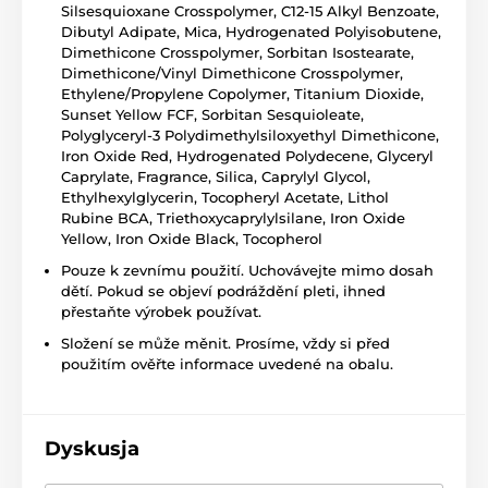
Silsesquioxane Crosspolymer, C12-15 Alkyl Benzoate,
Dibutyl Adipate, Mica, Hydrogenated Polyisobutene,
Dimethicone Crosspolymer, Sorbitan Isostearate,
Dimethicone/Vinyl Dimethicone Crosspolymer,
Ethylene/Propylene Copolymer, Titanium Dioxide,
Sunset Yellow FCF, Sorbitan Sesquioleate,
Polyglyceryl-3 Polydimethylsiloxyethyl Dimethicone,
Iron Oxide Red, Hydrogenated Polydecene, Glyceryl
Caprylate, Fragrance, Silica, Caprylyl Glycol,
Ethylhexylglycerin, Tocopheryl Acetate, Lithol
Rubine BCA, Triethoxycaprylylsilane, Iron Oxide
Yellow, Iron Oxide Black, Tocopherol
Pouze k zevnímu použití. Uchovávejte mimo dosah
dětí. Pokud se objeví podráždění pleti, ihned
přestaňte výrobek používat.
Složení se může měnit. Prosíme, vždy si před
použitím ověřte informace uvedené na obalu.
Dyskusja