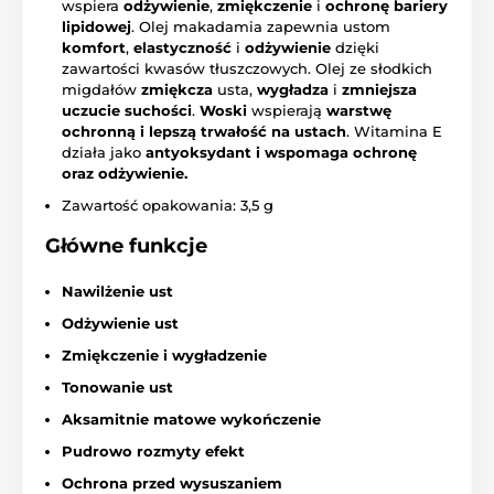
wspiera
odżywienie
,
zmiękczenie
i
ochronę bariery
lipidowej
. Olej makadamia zapewnia ustom
komfort
,
elastyczność
i
odżywienie
dzięki
zawartości kwasów tłuszczowych. Olej ze słodkich
migdałów
zmiękcza
usta,
wygładza
i
zmniejsza
uczucie suchości
.
Woski
wspierają
warstwę
ochronną i lepszą trwałość na ustach
. Witamina E
działa jako
antyoksydant i wspomaga ochronę
oraz odżywienie.
Zawartość opakowania: 3,5 g
Główne
funkcje
Nawilżenie ust
Odżywienie ust
Zmiękczenie i wygładzenie
Tonowanie ust
Aksamitnie matowe wykończenie
Pudrowo rozmyty efekt
Ochrona przed wysuszaniem