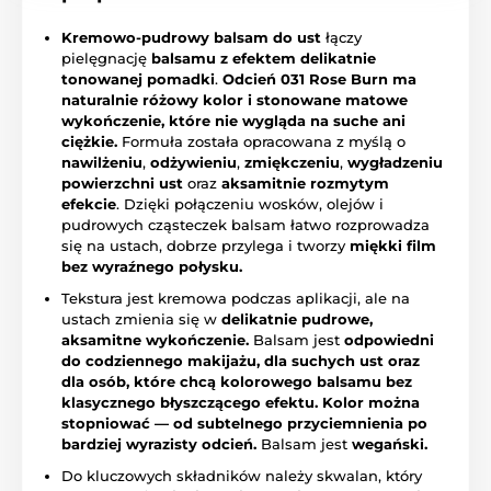
Kremowo-pudrowy balsam do ust
łączy
pielęgnację
balsamu z efektem delikatnie
tonowanej pomadki
.
Odcień 031 Rose Burn ma
naturalnie różowy kolor i stonowane matowe
wykończenie, które nie wygląda na suche ani
ciężkie.
Formuła została opracowana z myślą o
nawilżeniu
,
odżywieniu
,
zmiękczeniu
,
wygładzeniu
powierzchni ust
oraz
aksamitnie rozmytym
efekcie
. Dzięki połączeniu wosków, olejów i
pudrowych cząsteczek balsam łatwo rozprowadza
się na ustach, dobrze przylega i tworzy
miękki film
bez wyraźnego połysku.
Tekstura jest kremowa podczas aplikacji, ale na
ustach zmienia się w
delikatnie pudrowe,
aksamitne wykończenie.
Balsam jest
odpowiedni
do codziennego makijażu, dla suchych ust oraz
dla osób, które chcą kolorowego balsamu bez
klasycznego błyszczącego efektu.
Kolor można
stopniować — od subtelnego przyciemnienia po
bardziej wyrazisty odcień.
Balsam jest
wegański.
Do kluczowych składników należy skwalan, który