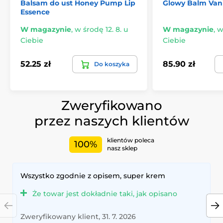
Balsam do ust Honey Pump Lip
Glowy Balm Vani
Essence
W magazynie
,
w środę 12. 8. u
W magazynie
,
w
Ciebie
Ciebie
52.25 zł
85.90 zł
Do koszyka
Zweryfikowano
przez naszych klientów
klientów poleca
100%
nasz sklep
Wszystko zgodnie z opisem, super krem
Że towar jest dokładnie taki, jak opisano
Zweryfikowany klient, 31. 7. 2026