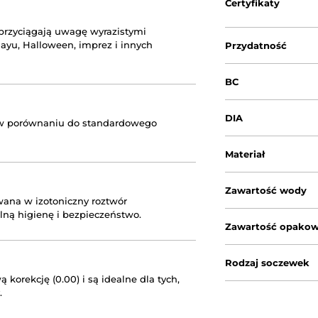
Certyfikaty
rzyciągają uwagę wyrazistymi
layu, Halloween, imprez i innych
Przydatność
BC
DIA
 w porównaniu do standardowego
Materiał
Zawartość wody
wana w izotoniczny roztwór
lną higienę i bezpieczeństwo.
Zawartość opakow
Rodzaj soczewek
korekcję (0.00) i są idealne dla tych,
.