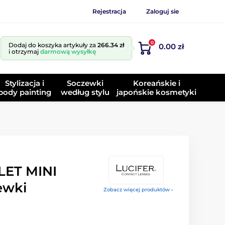
Rejestracja
Zaloguj sie
0
Dodaj do koszyka artykuły za
266.34 zł
0.00 zł
i otrzymaj
darmową wysyłkę
Stylizacja i
Soczewki
Koreańskie i
body painting
według stylu
japońskie kosmetyki
LET MINI
ewki
Zobacz więcej produktów ›