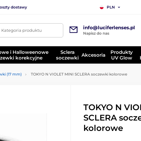
koszty dostawy
PLN
info@luciferlenses.pl
. Kategoria produktu
Napisz do nas
owe i Halloweenowe
Sclera
Produkty
Akcesoria
zewki korekcyjne
soczewki
UV Glow
ewki (17 mm)
TOKYO N VIOLET MINI SCLERA soczewki kolorowe
TOKYO N VIO
SCLERA socz
kolorowe