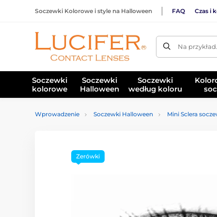
Soczewki Kolorowe i style na Halloween
FAQ
Czas i 
Na przykład
Soczewki
Soczewki
Soczewki
Kolor
kolorowe
Halloween
według koloru
soc
Wprowadzenie
Soczewki Halloween
Mini Sclera socz
Zerówki