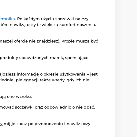
jemnika
. Po każdym użyciu soczewki należy
 które nawilżą oczy i zwiększą komfort noszenia.
aszej ofercie nie znajdziesz). Krople muszą być
e produkty sprawdzonych marek, spełniające
dziesz informację o okresie użytkowania – jest
iedniej pielęgnacji także wtedy, gdy ich nie
gują one wzroku.
ejmować soczewki oraz odpowiednio o nie dbać,
yjmij je zaraz po przebudzeniu i nawilż oczy