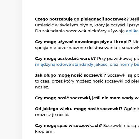
Czego potrzebuję do pielęgnacji soczewek?
Jeśl
umieścić w świeżym płynie, który je oczyści i pr
Do zakładania soczewek niektórzy używają
aplika
Czy mogę używać dowolnego płynu i kropli?
Nie
specjalnie przeznaczone do stosowania z soczew
Czy mogę uszkodzić wzrok?
Przy prawidłowej pi
międzynarodowe standardy jakości oraz normy b
Jak długo mogę nosić soczewki?
Soczewki są pr
to czas, przez który możesz nosić soczewki od pie
nosisz.
Czy mogę nosić soczewki, jeśli nie mam wady 
Od jakiego wieku mogę nosić soczewki?
Ogólnie
możesz je nosić.
Czy mogę spać w soczewkach?
Soczewki nie są p
kroplami.