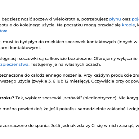
i będziesz nosić soczewki wielokrotnie, potrzebujesz
płynu
oraz
po
zygotuje do kolejnego użycia. Na początku mogą przydać się
krople
,
tora
.
, musi to być płyn do miękkich soczewek kontaktowych (innych w n
kami kontaktowymi.
elęgnacji soczewki są całkowicie bezpieczne. Oferujemy wyłączni
ezpieczeństwa
. Testujemy je na własnych oczach.
zeznaczone do całodziennego noszenia. Przy każdym produkcie znaj
rwszego użycia (zwykle 3, 6 lub 12 miesięcy). Oczywiście przy odpow
wzroku?
Tak, wybierz soczewki „zerówki” (niedioptryczne). Nie kory
 można powiedzieć, że jeśli potrafisz samodzielnie zakładać i zd
rzeznaczone do spania. Jeśli jednak zdarzy Ci się w nich zasnąć, w