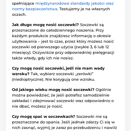
spełniające
międzynarodowe standardy jakości oraz
normy bezpieczeństwa
. Testujemy je na własnych
oczach.
Jak długo mogę nosić soczewki?
Soczewki są
przeznaczone do całodziennego noszenia. Przy
każdym produkcie znajdziesz informację o okresie
użytkowania – jest to czas, przez który możesz nosić
soczewki od pierwszego użycia (zwykle 3, 6 lub 12
miesięcy). Oczywiście przy odpowiedniej pielęgnacji
także wtedy, gdy ich nie nosisz.
Czy mogę nosić soczewki, jeśli nie mam wady
wzroku?
Tak, wybierz soczewki „zerówki”
(niedioptryczne). Nie korygują one wzroku.
Od jakiego wieku mogę nosić soczewki?
Ogólnie
można powiedzieć, że jeśli potrafisz samodzielnie
zakładać i zdejmować soczewki oraz odpowiednio o
nie dbać, możesz je nosić.
Czy mogę spać w soczewkach?
Soczewki nie są
przeznaczone do spania. Jeśli jednak zdarzy Ci się w
nich zasnąć, wyjmij je zaraz po przebudzeniu i nawilż