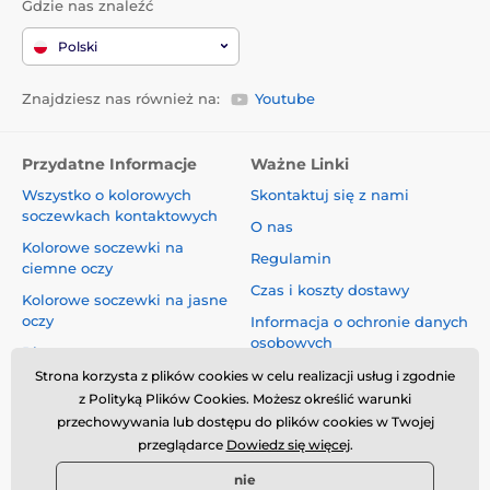
Gdzie nas znaleźć
Polski
Znajdziesz nas również na:
Youtube
Przydatne Informacje
Ważne Linki
Wszystko o kolorowych
Skontaktuj się z nami
soczewkach kontaktowych
O nas
Kolorowe soczewki na
Regulamin
ciemne oczy
Czas i koszty dostawy
Kolorowe soczewki na jasne
oczy
Informacja o ochronie danych
osobowych
Blog
Reklamacje i Odstąpienie od
Strona korzysta z plików cookies w celu realizacji usług i zgodnie
Umowy
z Polityką Plików Cookies. Możesz określić warunki
przechowywania lub dostępu do plików cookies w Twojej
Bezpieczeństwo i jakość bez
przeglądarce
Dowiedz się więcej
.
kompromisów
nie