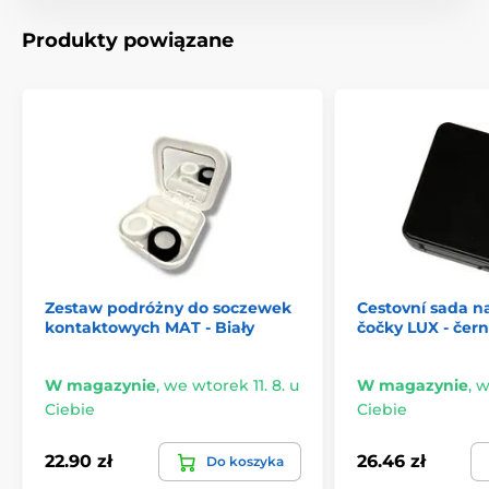
Produkty powiązane
Zestaw podróżny do soczewek
Cestovní sada n
kontaktowych MAT - Biały
čočky LUX - čer
W magazynie
,
we wtorek 11. 8. u
W magazynie
,
w
Ciebie
Ciebie
22.90 zł
26.46 zł
Do koszyka