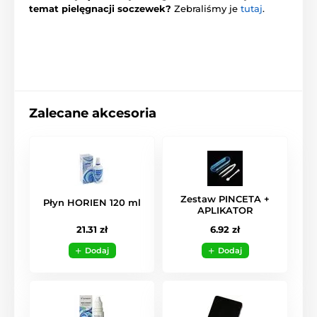
temat pielęgnacji soczewek?
Zebraliśmy je
tutaj
.
Zalecane akcesoria
Zestaw PINCETA +
Płyn HORIEN 120 ml
APLIKATOR
21.31 zł
6.92 zł
Dodaj
Dodaj