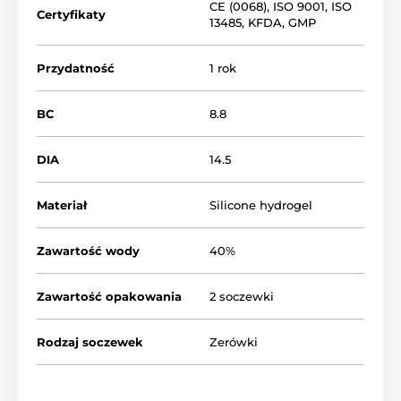
CE (0068)
,
ISO 9001
,
ISO
Certyfikaty
13485
,
KFDA
,
GMP
Przydatność
1 rok
BC
8.8
DIA
14.5
Materiał
Silicone hydrogel
Zawartość wody
40%
Zawartość opakowania
2 soczewki
Rodzaj soczewek
Zerówki