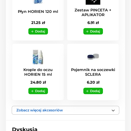
Zestaw PINCETA +
Płyn HORIEN 120 ml
APLIKATOR
21.25 zł
6.91 zł
Dodaj
Dodaj
Krople do oczu
Pojemnik na soczewki
HORIEN 15 ml
SCLERA
24.80 zł
6.20 zł
Dodaj
Dodaj
Zobacz więcej akcesoriów
Dyskusja