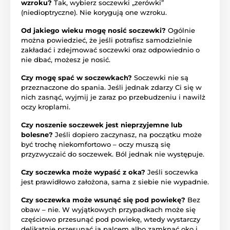
wzroku?
Tak, wybierz soczewki „zerówki”
(niedioptryczne). Nie korygują one wzroku.
Od jakiego wieku mogę nosić soczewki?
Ogólnie
można powiedzieć, że jeśli potrafisz samodzielnie
zakładać i zdejmować soczewki oraz odpowiednio o
nie dbać, możesz je nosić.
Czy mogę spać w soczewkach?
Soczewki nie są
przeznaczone do spania. Jeśli jednak zdarzy Ci się w
nich zasnąć, wyjmij je zaraz po przebudzeniu i nawilż
oczy kroplami.
Czy noszenie soczewek jest nieprzyjemne lub
bolesne?
Jeśli dopiero zaczynasz, na początku może
być trochę niekomfortowo – oczy muszą się
przyzwyczaić do soczewek. Ból jednak nie występuje.
Czy soczewka może wypaść z oka?
Jeśli soczewka
jest prawidłowo założona, sama z siebie nie wypadnie.
Czy soczewka może wsunąć się pod powiekę?
Bez
obaw – nie. W wyjątkowych przypadkach może się
częściowo przesunąć pod powiekę, wtedy wystarczy
delikatnie przesunąć ją palcem albo zamknąć oko i