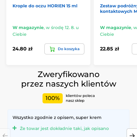
Krople do oczu HORIEN 15 ml
Zestaw podróżn
kontaktowych MA
W magazynie
,
w środę 12. 8. u
W magazynie
,
w
Ciebie
Ciebie
24.80 zł
22.85 zł
Do koszyka
Zweryfikowano
przez naszych klientów
klientów poleca
100%
nasz sklep
Wszystko zgodnie z opisem, super krem
Że towar jest dokładnie taki, jak opisano