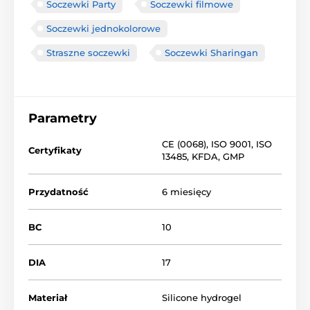
Soczewki Party
Soczewki filmowe
Soczewki jednokolorowe
Straszne soczewki
Soczewki Sharingan
Parametry
CE (0068)
,
ISO 9001
,
ISO
Certyfikaty
13485
,
KFDA
,
GMP
Przydatność
6 miesięcy
BC
10
DIA
17
Materiał
Silicone hydrogel