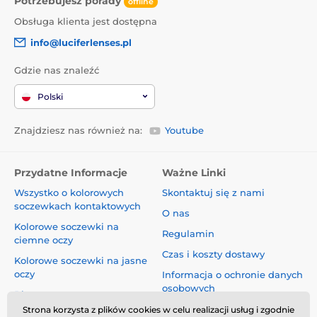
Potrzebujesz porady
offline
Obsługa klienta jest dostępna
info@luciferlenses.pl
Gdzie nas znaleźć
Polski
Znajdziesz nas również na:
Youtube
Przydatne Informacje
Ważne Linki
Wszystko o kolorowych
Skontaktuj się z nami
soczewkach kontaktowych
O nas
Kolorowe soczewki na
Regulamin
ciemne oczy
Czas i koszty dostawy
Kolorowe soczewki na jasne
oczy
Informacja o ochronie danych
osobowych
Blog
Reklamacje i Odstąpienie od
Strona korzysta z plików cookies w celu realizacji usług i zgodnie