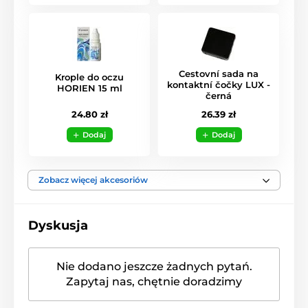
Cestovní sada na
Krople do oczu
kontaktní čočky LUX -
HORIEN 15 ml
černá
24.80 zł
26.39 zł
Dodaj
Dodaj
Zobacz więcej akcesoriów
Dyskusja
Nie dodano jeszcze żadnych pytań.
Zapytaj nas, chętnie doradzimy