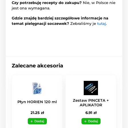
Czy potrzebuję recepty do zakupu?
Nie, w Polsce nie
jest ona wymagana.
Gdzie znajdę bardziej szczegółowe informacje na
temat pielęgnacji soczewek?
Zebraliśmy je
tutaj
.
Zalecane akcesoria
Zestaw PINCETA +
Płyn HORIEN 120 ml
APLIKATOR
21.25 zł
6.91 zł
Dodaj
Dodaj