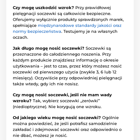
Czy mogę uszkodzić wzrok?
Przy prawidłowej
pielęgnacji soczewki są całkowicie bezpieczne.
Oferujemy wyłącznie produkty sprawdzonych marek,
spełniające
międzynarodowe standardy jakości oraz
normy bezpieczeństwa
. Testujemy je na własnych
oczach.
Jak długo mogę nosić soczewki?
Soczewki są
przeznaczone do całodziennego noszenia. Przy
każdym produkcie znajdziesz informację o okresie
użytkowania – jest to czas, przez który możesz nosić
soczewki od pierwszego użycia (zwykle 3, 6 lub 12
miesięcy). Oczywiście przy odpowiedniej pielęgnacji
także wtedy, gdy ich nie nosisz.
Czy mogę nosić soczewki, jeśli nie mam wady
wzroku?
Tak, wybierz soczewki „zerówki”
(niedioptryczne). Nie korygują one wzroku.
Od jakiego wieku mogę nosić soczewki?
Ogólnie
można powiedzieć, że jeśli potrafisz samodzielnie
zakładać i zdejmować soczewki oraz odpowiednio o
nie dbać, możesz je nosić.