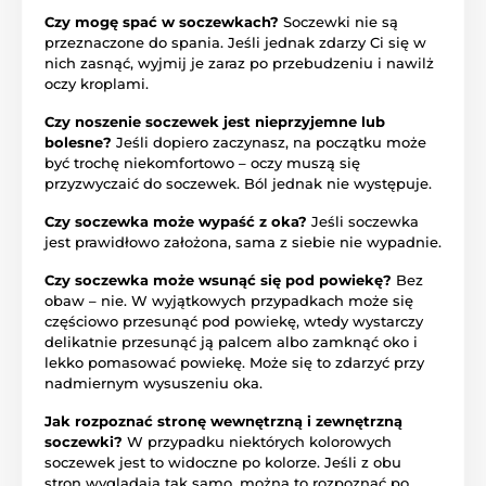
Czy mogę spać w soczewkach?
Soczewki nie są
przeznaczone do spania. Jeśli jednak zdarzy Ci się w
nich zasnąć, wyjmij je zaraz po przebudzeniu i nawilż
oczy kroplami.
Czy noszenie soczewek jest nieprzyjemne lub
bolesne?
Jeśli dopiero zaczynasz, na początku może
być trochę niekomfortowo – oczy muszą się
przyzwyczaić do soczewek. Ból jednak nie występuje.
Czy soczewka może wypaść z oka?
Jeśli soczewka
jest prawidłowo założona, sama z siebie nie wypadnie.
Czy soczewka może wsunąć się pod powiekę?
Bez
obaw – nie. W wyjątkowych przypadkach może się
częściowo przesunąć pod powiekę, wtedy wystarczy
delikatnie przesunąć ją palcem albo zamknąć oko i
lekko pomasować powiekę. Może się to zdarzyć przy
nadmiernym wysuszeniu oka.
Jak rozpoznać stronę wewnętrzną i zewnętrzną
soczewki?
W przypadku niektórych kolorowych
soczewek jest to widoczne po kolorze. Jeśli z obu
stron wyglądają tak samo, można to rozpoznać po