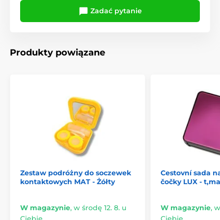
Zadać pytanie
Produkty powiązane
Zestaw podróżny do soczewek
Cestovní sada n
kontaktowych MAT - Żółty
čočky LUX - t,m
W magazynie
,
w środę 12. 8. u
W magazynie
,
w
Ciebie
Ciebie