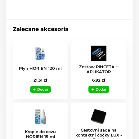
Zalecane akcesoria
Zestaw PINCETA +
Płyn HORIEN 120 ml
APLIKATOR
21.31 zł
6.92 zł
Dodaj
Dodaj
Cestovní sada na
Krople do oczu
kontaktní čočky LUX -
HORIEN 15 ml