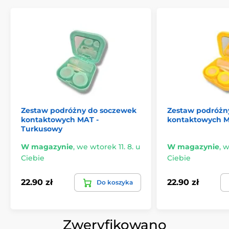
Zestaw podróżny do soczewek
Zestaw podróżn
kontaktowych MAT -
kontaktowych MA
Turkusowy
W magazynie
,
we wtorek 11. 8. u
W magazynie
,
w
Ciebie
Ciebie
22.90 zł
22.90 zł
Do koszyka
Zweryfikowano