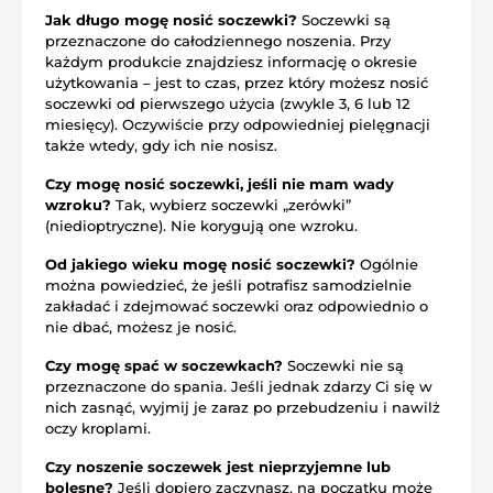
Jak długo mogę nosić soczewki?
Soczewki są
przeznaczone do całodziennego noszenia. Przy
każdym produkcie znajdziesz informację o okresie
użytkowania – jest to czas, przez który możesz nosić
soczewki od pierwszego użycia (zwykle 3, 6 lub 12
miesięcy). Oczywiście przy odpowiedniej pielęgnacji
także wtedy, gdy ich nie nosisz.
Czy mogę nosić soczewki, jeśli nie mam wady
wzroku?
Tak, wybierz soczewki „zerówki”
(niedioptryczne). Nie korygują one wzroku.
Od jakiego wieku mogę nosić soczewki?
Ogólnie
można powiedzieć, że jeśli potrafisz samodzielnie
zakładać i zdejmować soczewki oraz odpowiednio o
nie dbać, możesz je nosić.
Czy mogę spać w soczewkach?
Soczewki nie są
przeznaczone do spania. Jeśli jednak zdarzy Ci się w
nich zasnąć, wyjmij je zaraz po przebudzeniu i nawilż
oczy kroplami.
Czy noszenie soczewek jest nieprzyjemne lub
bolesne?
Jeśli dopiero zaczynasz, na początku może