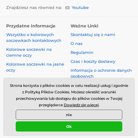
Znajdziesz nas również na:
Youtube
Przydatne Informacje
Ważne Linki
Wszystko o kolorowych
Skontaktuj się z nami
soczewkach kontaktowych
O nas
Kolorowe soczewki na
Regulamin
ciemne oczy
Czas i koszty dostawy
Kolorowe soczewki na jasne
oczy
Informacja o ochronie danych
osobowych
Blog
Reklamacje i Odstąpienie od
Strona korzysta z plików cookies w celu realizacji usług i zgodnie
Umowy
z Polityką Plików Cookies. Możesz określić warunki
przechowywania lub dostępu do plików cookies w Twojej
Bezpieczeństwo i jakość bez
przeglądarce
Dowiedz się więcej
.
kompromisów
nie
Ok
© 2026 www.luciferlenses.pl ⦁ Utworzono e-sklep
SIMPLIA.cz