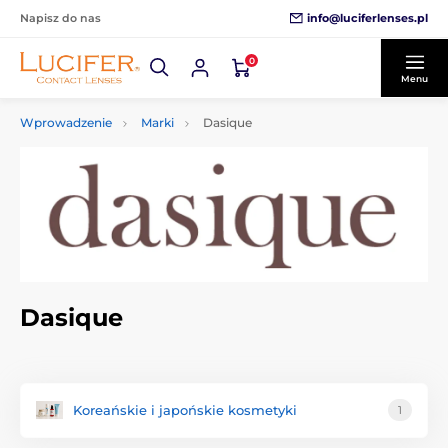
info@luciferlenses.pl
Napisz do nas
0
Menu
Wprowadzenie
Marki
Dasique
Dasique
Koreańskie i japońskie kosmetyki
1