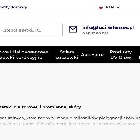
koszty dostawy
PLN
info@luciferlenses.pl
. Kategoria produktu
Napisz do nas
owe i Halloweenowe
Sclera
Produkty
Akcesoria
zewki korekcyjne
soczewki
UV Glow
tyki dla zdrowej i promiennej skóry
ralnych, która zdobyła uznanie miłośników pielęgnacji skóry na 
nych rezultatów. Filozofia marki jest prosta, a zarazem wyjątkowa
y dostarczyć skórze maksimum składników odżywczych w najczyst