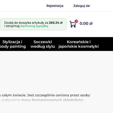
Rejestracja
Zaloguj sie
0
Dodaj do koszyka artykuły za
266.34 zł
0.00 zł
i otrzymaj
darmową wysyłkę
Stylizacja i
Soczewki
Koreańskie i
body painting
według stylu
japońskie kosmetyki
całym świecie. Jest szczególnie ceniona przez osoby
 – połączenie
mocy fermentowanych składników
szej postaci.