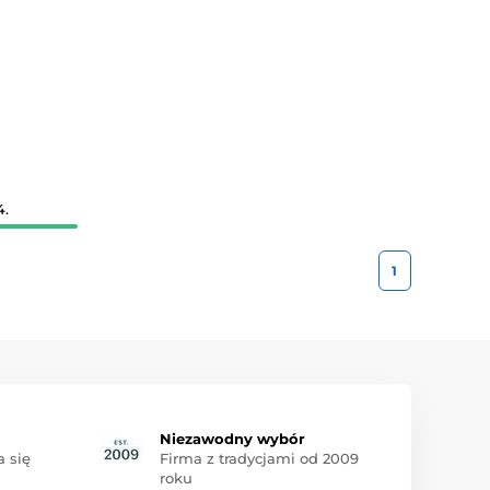
ie opracowany – od doboru składników po opakowanie –
4.
1
Niezawodny wybór
 się
Firma z tradycjami od 2009
roku