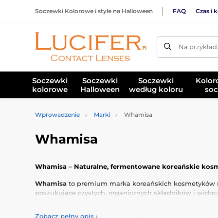
Soczewki Kolorowe i style na Halloween
FAQ
Czas i 
Na przykład
Soczewki
Soczewki
Soczewki
Kolor
kolorowe
Halloween
według koloru
soc
Wprowadzenie
Marki
Whamisa
Whamisa
Whamisa – Naturalne, fermentowane koreańskie kosme
Whamisa
to premium marka koreańskich kosmetyków natu
poszukujące czystych, organicznych składników i widocz
roślinnych
z nowoczesnymi metodami przetwarzania, ab
Zobacz pełny opis
›