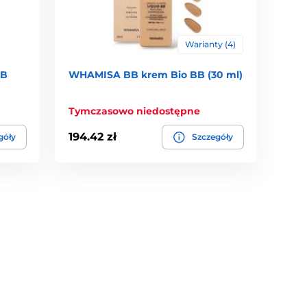
Warianty (4)
BB
WHAMISA BB krem Bio BB (30 ml)
niający głębokie nawilżenie i witalność skóry.
naruszając bariery ochronnej skóry.
Tymczasowo niedostępne
nej skóry.
194.42 zł
góły
Szczegóły
ia i regeneracji.
entacja sprawia, że substancje aktywne wnikają
dego rodzaju skóry, także wrażliwej.