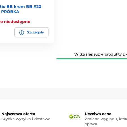
io BB krem BB #20
ng Oil, maska 2–3 razy w tygodniu, na koniec odżywczy krem.
e PRÓBKA
łką dla natychmiastowego nawilżenia.
o niedostępne
pielęgnacji skóry z nowoczesną nauką. Każdy produkt jest starann
ację.
Szczegóły
Widziałeś już 4 produkty z 
Najszersza oferta
Uczciwa cena
Szybka wysyłka i dostawa
Zmiana wyglądu, która
opłaca