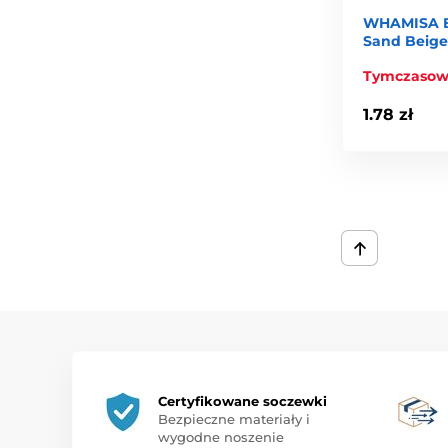
WHAMISA B
Wieczorem
– dokładne oczyszczanie olejkiem Cleansi
Sand Beig
W ciągu dnia
– odświeżenie skóry tonikiem lub mgie
Tymczasow
Whamisa łączy w sobie tradycyjną koreańską wiedzę o 
1.78 zł
i zapewnia skórze czystą, skuteczną i luksusową pielęgn
Certyfikowane soczewki
Bezpieczne materiały i
wygodne noszenie