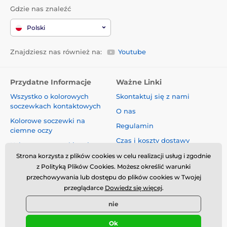
Gdzie nas znaleźć
Polski
Znajdziesz nas również na:
Youtube
Przydatne Informacje
Ważne Linki
Wszystko o kolorowych
Skontaktuj się z nami
soczewkach kontaktowych
O nas
Kolorowe soczewki na
Regulamin
ciemne oczy
Czas i koszty dostawy
Kolorowe soczewki na jasne
oczy
Informacja o ochronie danych
Strona korzysta z plików cookies w celu realizacji usług i zgodnie
osobowych
z Polityką Plików Cookies. Możesz określić warunki
Blog
przechowywania lub dostępu do plików cookies w Twojej
Reklamacje i Odstąpienie od
przeglądarce
Dowiedz się więcej
.
Umowy
Bezpieczeństwo i jakość bez
nie
kompromisów
Ok