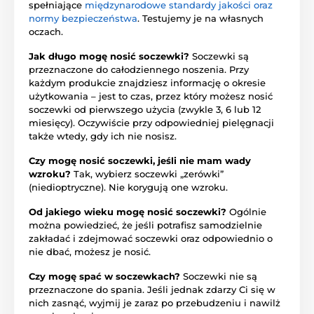
spełniające
międzynarodowe standardy jakości oraz
normy bezpieczeństwa
. Testujemy je na własnych
oczach.
Jak długo mogę nosić soczewki?
Soczewki są
przeznaczone do całodziennego noszenia. Przy
każdym produkcie znajdziesz informację o okresie
użytkowania – jest to czas, przez który możesz nosić
soczewki od pierwszego użycia (zwykle 3, 6 lub 12
miesięcy). Oczywiście przy odpowiedniej pielęgnacji
także wtedy, gdy ich nie nosisz.
Czy mogę nosić soczewki, jeśli nie mam wady
wzroku?
Tak, wybierz soczewki „zerówki”
(niedioptryczne). Nie korygują one wzroku.
Od jakiego wieku mogę nosić soczewki?
Ogólnie
można powiedzieć, że jeśli potrafisz samodzielnie
zakładać i zdejmować soczewki oraz odpowiednio o
nie dbać, możesz je nosić.
Czy mogę spać w soczewkach?
Soczewki nie są
przeznaczone do spania. Jeśli jednak zdarzy Ci się w
nich zasnąć, wyjmij je zaraz po przebudzeniu i nawilż