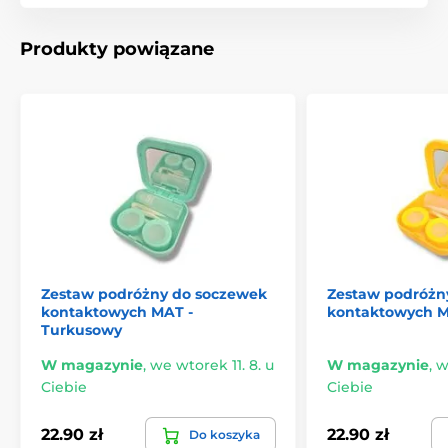
Produkty powiązane
Zestaw podróżny do soczewek
Zestaw podróżn
kontaktowych MAT -
kontaktowych MA
Turkusowy
W magazynie
,
we wtorek 11. 8. u
W magazynie
,
w
Ciebie
Ciebie
22.90 zł
22.90 zł
Do koszyka