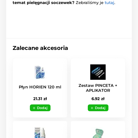
temat pielęgnacji soczewek?
Zebraliśmy je
tutaj
.
Zalecane akcesoria
Zestaw PINCETA +
Płyn HORIEN 120 ml
APLIKATOR
21.31 zł
6.92 zł
Dodaj
Dodaj