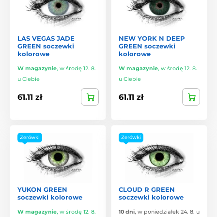
LAS VEGAS JADE
NEW YORK N DEEP
GREEN soczewki
GREEN soczewki
kolorowe
kolorowe
W magazynie
,
w środę 12. 8.
W magazynie
,
w środę 12. 8.
u Ciebie
u Ciebie
61.11 zł
61.11 zł
Zerówki
Zerówki
YUKON GREEN
CLOUD R GREEN
soczewki kolorowe
soczewki kolorowe
W magazynie
,
w środę 12. 8.
10 dni
,
w poniedziałek 24. 8. u