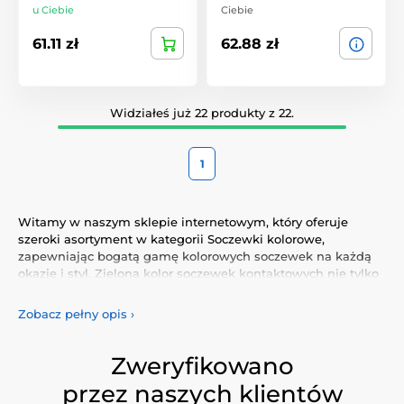
u Ciebie
Ciebie
61.11 zł
62.88 zł
Widziałeś już 22 produkty z 22.
1
Witamy w naszym sklepie internetowym, który oferuje
szeroki asortyment w kategorii Soczewki kolorowe,
zapewniając bogatą gamę kolorowych soczewek na każdą
okazję i styl. Zielona kolor soczewek kontaktowych nie tylko
podkreśli Twój naturalny wygląd, ale także pozwoli Ci
wyrazić swoją osobowość i wyjątkowość.
Zobacz pełny opis
›
Odkryj naszą różnorodną ofertę kolorowych soczewek, które
gwarantują komfort i bezpieczeństwo przez cały dzień.
Zweryfikowano
Dodaj trochę koloru do swojego życia dzięki naszym
przez naszych klientów
wysokiej jakości soczewkom, spełniającym najwyższe