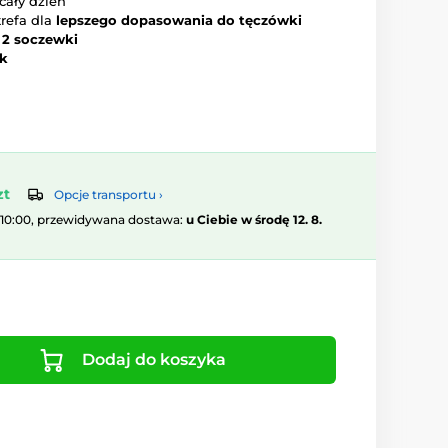
cały dzień
trefa dla
lepszego dopasowania do tęczówki
–
2 soczewki
ok
zt
Opcje transportu ›
 10:00, przewidywana dostawa:
u Ciebie w środę 12. 8.
Dodaj do koszyka