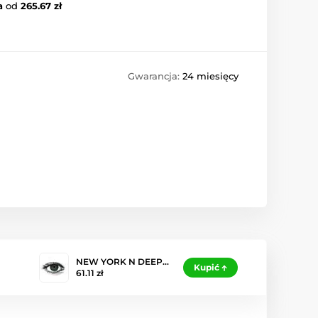
a
od
265.67 zł
Gwarancja:
24 miesięcy
NEW YORK N DEEP…
Kupić
61.11 zł