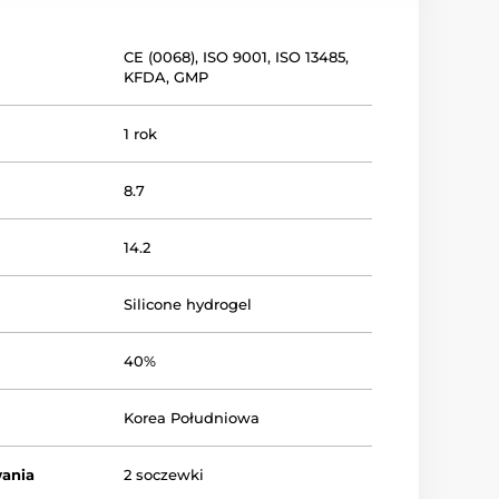
CE (0068)
,
ISO 9001
,
ISO 13485
,
KFDA
,
GMP
1 rok
8.7
14.2
Silicone hydrogel
40%
Korea Południowa
ania
2 soczewki