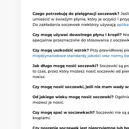
Czego potrzebuję do pielęgnacji soczewek?
Jeśl
umieścić w świeżym płynie, który je oczyści i pr
Do zakładania soczewek niektórzy używają
aplika
Czy mogę używać dowolnego płynu i kropli?
Nie
specjalnie przeznaczone do stosowania z soczew
Czy mogę uszkodzić wzrok?
Przy prawidłowej pi
międzynarodowe standardy jakości oraz normy b
Jak długo mogę nosić soczewki?
Soczewki są pr
to czas, przez który możesz nosić soczewki od pie
nosisz.
Czy mogę nosić soczewki, jeśli nie mam wady 
Od jakiego wieku mogę nosić soczewki?
Ogólnie
możesz je nosić.
Czy mogę spać w soczewkach?
Soczewki nie są p
kroplami.
Czy noszenie soczewek jest nieprzyjemne lub b