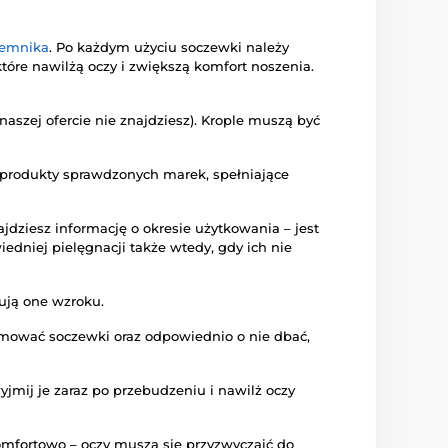
jemnika
. Po każdym użyciu soczewki należy
 które nawilżą oczy i zwiększą komfort noszenia.
aszej ofercie nie znajdziesz). Krople muszą być
e produkty sprawdzonych marek, spełniające
dziesz informację o okresie użytkowania – jest
iedniej pielęgnacji także wtedy, gdy ich nie
gują one wzroku.
ejmować soczewki oraz odpowiednio o nie dbać,
yjmij je zaraz po przebudzeniu i nawilż oczy
omfortowo – oczy muszą się przyzwyczaić do