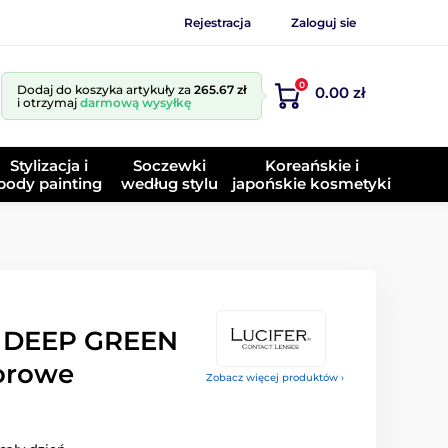
Rejestracja
Zaloguj sie
0
Dodaj do koszyka artykuły za
265.67 zł
0.00 zł
i otrzymaj
darmową wysyłkę
Stylizacja i
Soczewki
Koreańskie i
body painting
według stylu
japońskie kosmetyki
 DEEP GREEN
orowe
Zobacz więcej produktów ›