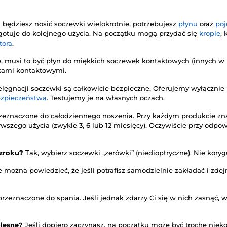
i będziesz nosić soczewki wielokrotnie, potrzebujesz
płynu
oraz
po
zygotuje do kolejnego użycia. Na początku mogą przydać się
krople
,
tora
.
, musi to być płyn do miękkich soczewek kontaktowych (innych w n
kami kontaktowymi.
elęgnacji soczewki są całkowicie bezpieczne. Oferujemy wyłączni
ezpieczeństwa
. Testujemy je na własnych oczach.
zeznaczone do całodziennego noszenia. Przy każdym produkcie znaj
rwszego użycia (zwykle 3, 6 lub 12 miesięcy). Oczywiście przy odpow
wzroku?
Tak, wybierz soczewki „zerówki” (niedioptryczne). Nie kory
 można powiedzieć, że jeśli potrafisz samodzielnie zakładać i zd
rzeznaczone do spania. Jeśli jednak zdarzy Ci się w nich zasnąć, w
olesne?
Jeśli dopiero zaczynasz, na początku może być trochę niek