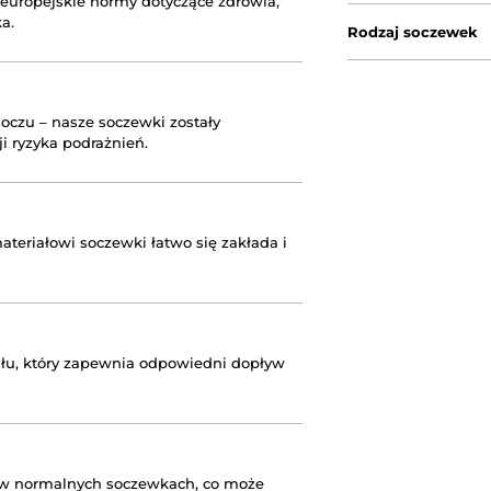
 europejskie normy dotyczące zdrowia,
a.
Rodzaj soczewek
oczu – nasze soczewki zostały
i ryzyka podrażnień.
teriałowi soczewki łatwo się zakłada i
łu, który zapewnia odpowiedni dopływ
ż w normalnych soczewkach, co może