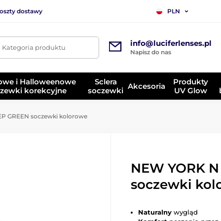
koszty dostawy
PLN
info@luciferlenses.pl
. Kategoria produktu
Napisz do nas
owe i Halloweenowe
Sclera
Produkty
Akcesoria
zewki korekcyjne
soczewki
UV Glow
 GREEN soczewki kolorowe
NEW YORK N
soczewki kol
Naturalny
wygląd