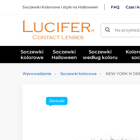
Soczewki Kolorowe i style na Halloween
FAQ
Czas i 
Na przykład
Soczewki
Soczewki
Soczewki
Kolor
kolorowe
Halloween
według koloru
soc
Wprowadzenie
Soczewki kolorowe
NEW YORK N DEEP
Zerówki