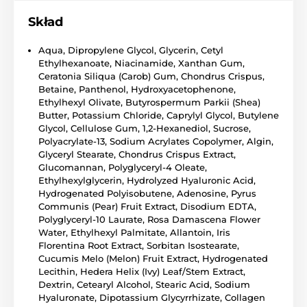
Skład
Aqua, Dipropylene Glycol, Glycerin, Cetyl
Ethylhexanoate, Niacinamide, Xanthan Gum,
Ceratonia Siliqua (Carob) Gum, Chondrus Crispus,
Betaine, Panthenol, Hydroxyacetophenone,
Ethylhexyl Olivate, Butyrospermum Parkii (Shea)
Butter, Potassium Chloride, Caprylyl Glycol, Butylene
Glycol, Cellulose Gum, 1,2-Hexanediol, Sucrose,
Polyacrylate-13, Sodium Acrylates Copolymer, Algin,
Glyceryl Stearate, Chondrus Crispus Extract,
Glucomannan, Polyglyceryl-4 Oleate,
Ethylhexylglycerin, Hydrolyzed Hyaluronic Acid,
Hydrogenated Polyisobutene, Adenosine, Pyrus
Communis (Pear) Fruit Extract, Disodium EDTA,
Polyglyceryl-10 Laurate, Rosa Damascena Flower
Water, Ethylhexyl Palmitate, Allantoin, Iris
Florentina Root Extract, Sorbitan Isostearate,
Cucumis Melo (Melon) Fruit Extract, Hydrogenated
Lecithin, Hedera Helix (Ivy) Leaf/Stem Extract,
Dextrin, Cetearyl Alcohol, Stearic Acid, Sodium
Hyaluronate, Dipotassium Glycyrrhizate, Collagen