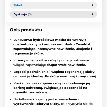
Skład
Dyskusja
(0)
Opis produktu
Luksusowa hydrożelowa maska do twarzy z
opatentowanym kompleksem Hydro Cera-Nol
zapewniająca intensywne nawilżenie, ukojenie i
regenerację skóry.
Intensywnie nawilża
skórę i pomaga zatrzymać
wilgoć, zapewniając
długotrwałe nawilżenie.
Łagodzi podrażnienia i wspiera regenerację skóry,
co czyni ją
idealną dla skóry wrażliwej i zmęczonej.
Maska również
odżywia
skórę i
odbudowuje jej
barierę ochronną,
zwiększając odporność na
czynniki zewnętrzne.
Dodatkową korzyścią jest
rozświetlenie
i
wyrównanie kolorytu skóry,
co przyczynia się do