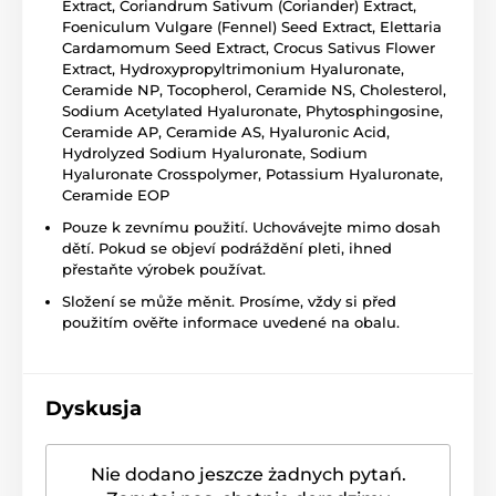
Extract, Coriandrum Sativum (Coriander) Extract,
Foeniculum Vulgare (Fennel) Seed Extract, Elettaria
Cardamomum Seed Extract, Crocus Sativus Flower
Extract, Hydroxypropyltrimonium Hyaluronate,
Ceramide NP, Tocopherol, Ceramide NS, Cholesterol,
Sodium Acetylated Hyaluronate, Phytosphingosine,
Ceramide AP, Ceramide AS, Hyaluronic Acid,
Hydrolyzed Sodium Hyaluronate, Sodium
Hyaluronate Crosspolymer, Potassium Hyaluronate,
Ceramide EOP
Pouze k zevnímu použití. Uchovávejte mimo dosah
dětí. Pokud se objeví podráždění pleti, ihned
přestaňte výrobek používat.
Složení se může měnit. Prosíme, vždy si před
použitím ověřte informace uvedené na obalu.
Dyskusja
Nie dodano jeszcze żadnych pytań.