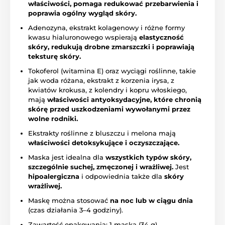
właściwości, pomaga redukować przebarwienia i
poprawia ogólny wygląd skóry.
Adenozyna, ekstrakt kolagenowy i różne formy
kwasu hialuronowego wspierają
elastyczność
skóry, redukują drobne zmarszczki i poprawiają
teksturę skóry.
Tokoferol (witamina E) oraz wyciągi roślinne, takie
jak woda różana, ekstrakt z korzenia irysa, z
kwiatów krokusa, z kolendry i kopru włoskiego,
mają
właściwości antyoksydacyjne, które chronią
skórę przed uszkodzeniami wywołanymi przez
wolne rodniki.
Ekstrakty roślinne z bluszczu i melona mają
właściwości detoksykujące i oczyszczające.
Maska jest idealna dla
wszystkich typów skóry,
szczególnie suchej, zmęczonej i wrażliwej.
Jest
hipoalergiczna
i odpowiednia także dla
skóry
wrażliwej.
Maskę można stosować
na noc lub w ciągu dnia
(czas działania 3–4 godziny).
Zawartość opakowania: 1 maska (34 g)