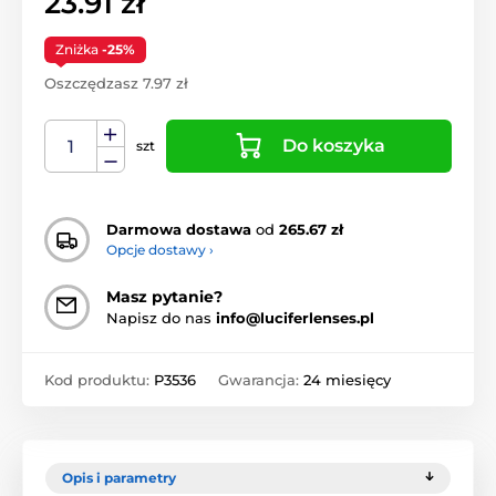
23.91 zł
Zniżka
-25%
Oszczędzasz 7.97 zł
Do koszyka
szt
Darmowa dostawa
od
265.67 zł
Opcje dostawy ›
Masz pytanie?
Napisz do nas
info@luciferlenses.pl
Kod produktu:
P3536
Gwarancja:
24 miesięcy
Opis i parametry