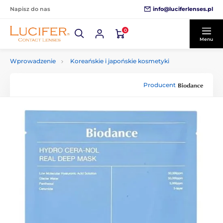
info@luciferlenses.pl
Napisz do nas
0
Menu
Wprowadzenie
Koreańskie i japońskie kosmetyki
Producent