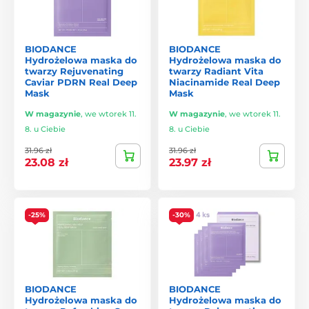
BIODANCE
BIODANCE
Hydrożelowa maska do
Hydrożelowa maska do
twarzy Rejuvenating
twarzy Radiant Vita
Caviar PDRN Real Deep
Niacinamide Real Deep
Mask
Mask
W magazynie
,
we wtorek 11.
W magazynie
,
we wtorek 11.
8. u Ciebie
8. u Ciebie
31.96 zł
31.96 zł
23.08 zł
23.97 zł
-25%
-30%
BIODANCE
BIODANCE
Hydrożelowa maska do
Hydrożelowa maska do