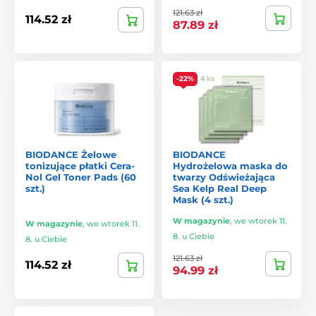
121.63 zł
114.52 zł
87.89 zł
-22%
BIODANCE Żelowe
BIODANCE
tonizujące płatki Cera-
Hydrożelowa maska do
Nol Gel Toner Pads (60
twarzy Odświeżająca
szt.)
Sea Kelp Real Deep
Mask (4 szt.)
W magazynie
,
we wtorek 11.
W magazynie
,
we wtorek 11.
8. u Ciebie
8. u Ciebie
121.63 zł
114.52 zł
94.99 zł