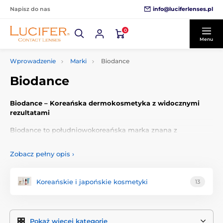
info@luciferlenses.pl
Napisz do nas
0
Menu
Wprowadzenie
Marki
Biodance
Biodance
Biodance – Koreańska dermokosmetyka z widocznymi
rezultatami
Biodance to południowokoreańska marka znana z
zaangażowania w czyste formuły i składniki wspierane
naukowo.
Zobacz pełny opis
›
Marka łączy koreańską wiedzę o pielęgnacji skóry z pełną
przejrzystością – każdy składnik jest jasno wymieniony, bez
Koreańskie i japońskie kosmetyki
13
ukrytych zapachów czy drażniących dodatków. Biodance
stawia na bezpieczne i skuteczne formuły, odpowiednie
nawet dla wrażliwej skóry.
Pokaż więcej kategorie
Bio‑Collagen Real Deep Mask
– kultowa maska