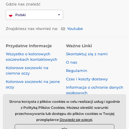
Gdzie nas znaleźć
Polski
Znajdziesz nas również na:
Youtube
Przydatne Informacje
Ważne Linki
Wszystko o kolorowych
Skontaktuj się z nami
soczewkach kontaktowych
O nas
Kolorowe soczewki na
Regulamin
ciemne oczy
Czas i koszty dostawy
Kolorowe soczewki na jasne
oczy
Informacja o ochronie danych
osobowych
Blog
Reklamacje i Odstąpienie od
Strona korzysta z plików cookies w celu realizacji usług i zgodnie
Umowy
z Polityką Plików Cookies. Możesz określić warunki
przechowywania lub dostępu do plików cookies w Twojej
Bezpieczeństwo i jakość bez
przeglądarce
Dowiedz się więcej
.
kompromisów
nie