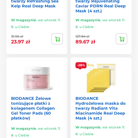
twarzy Refreshing Sea
twarzy Rejuvenating
Kelp Real Deep Mask
Caviar PDRN Real Deep
Mask (4 szt.)
W magazynie
,
we wtorek 11.
W magazynie
,
we wtorek 11.
8. u Ciebie
8. u Ciebie
31.96 zł
127.84 zł
23.97 zł
89.67 zł
-28%
BIODANCE Żelowe
BIODANCE
tonizujące płatki z
Hydrożelowa maska do
kolagenem Collagen
twarzy Radiant Vita
Gel Toner Pads (60
Niacinamide Real Deep
płatków)
Mask (4 szt.)
W magazynie
,
we wtorek 11.
W magazynie
,
we wtorek 11.
8. u Ciebie
8. u Ciebie