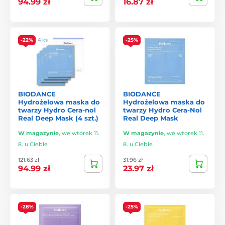
94.99 zł
16.87 zł
widoczne efekty w kilka godzin.
-22%
-25%
BIODANCE
BIODANCE
Hydrożelowa maska do
Hydrożelowa maska do
twarzy Hydro Cera-nol
twarzy Hydro Cera-Nol
Real Deep Mask (4 szt.)
Real Deep Mask
W magazynie
,
we wtorek 11.
W magazynie
,
we wtorek 11.
8. u Ciebie
8. u Ciebie
121.63 zł
31.96 zł
94.99 zł
23.97 zł
-28%
-25%