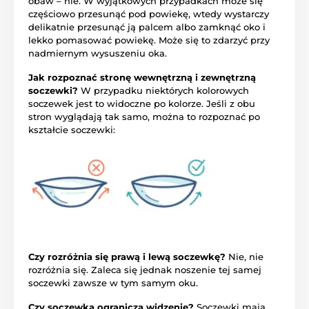
obaw – nie. W wyjątkowych przypadkach może się
częściowo przesunąć pod powiekę, wtedy wystarczy
delikatnie przesunąć ją palcem albo zamknąć oko i
lekko pomasować powiekę. Może się to zdarzyć przy
nadmiernym wysuszeniu oka.
Jak rozpoznać stronę wewnętrzną i zewnętrzną
soczewki?
W przypadku niektórych kolorowych
soczewek jest to widoczne po kolorze. Jeśli z obu
stron wyglądają tak samo, można to rozpoznać po
kształcie soczewki:
Czy rozróżnia się prawą i lewą soczewkę?
Nie, nie
rozróżnia się. Zaleca się jednak noszenie tej samej
soczewki zawsze w tym samym oku.
Czy soczewka ogranicza widzenie?
Soczewki mają