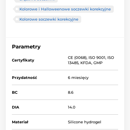
Kolorowe i Halloweenowe soczewki korekcyjne
Kolorowe soczewki korekcyjne
Parametry
CE (0068)
,
ISO 9001
,
ISO
Certyfikaty
13485
,
KFDA
,
GMP
Przydatność
6 miesięcy
BC
8.6
DIA
14.0
Materiał
Silicone hydrogel