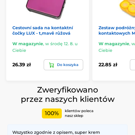
Cestovní sada na kontaktní
Zestaw podróżn
čočky LUX - t,mavě růžová
kontaktowych MA
W magazynie
,
w środę 12. 8. u
W magazynie
,
w
Ciebie
Ciebie
26.39 zł
22.85 zł
Do koszyka
Zweryfikowano
przez naszych klientów
klientów poleca
100%
nasz sklep
Wszystko zgodnie z opisem, super krem