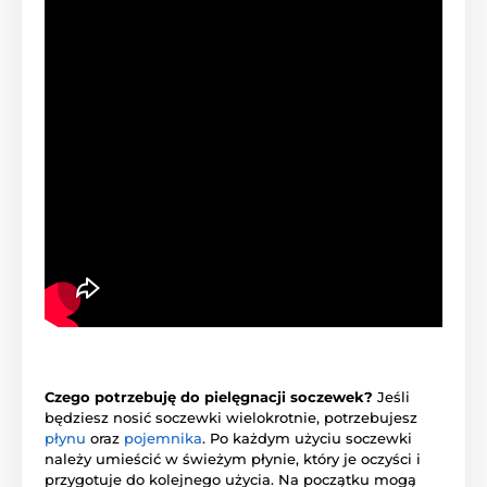
Czego potrzebuję do pielęgnacji soczewek?
Jeśli
będziesz nosić soczewki wielokrotnie, potrzebujesz
płynu
oraz
pojemnika
. Po każdym użyciu soczewki
należy umieścić w świeżym płynie, który je oczyści i
przygotuje do kolejnego użycia. Na początku mogą