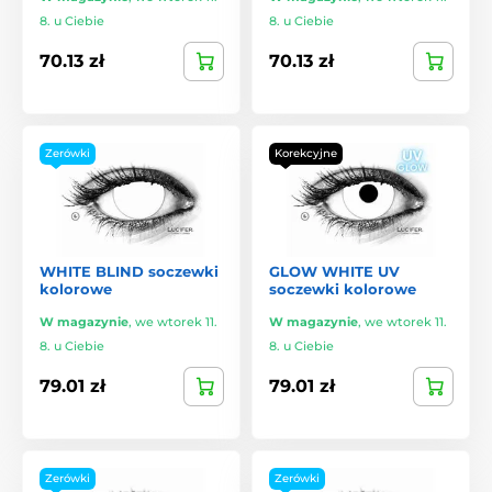
8. u Ciebie
8. u Ciebie
70.13 zł
70.13 zł
Zerówki
Korekcyjne
WHITE BLIND soczewki
GLOW WHITE UV
kolorowe
soczewki kolorowe
W magazynie
,
we wtorek 11.
W magazynie
,
we wtorek 11.
8. u Ciebie
8. u Ciebie
79.01 zł
79.01 zł
Zerówki
Zerówki