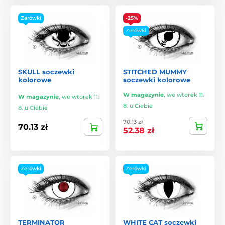
Zerówki
-25%
Zerówki
SKULL soczewki
STITCHED MUMMY
kolorowe
soczewki kolorowe
W magazynie
,
we wtorek 11.
W magazynie
,
we wtorek 11.
8. u Ciebie
8. u Ciebie
70.13 zł
70.13 zł
52.38 zł
Zerówki
Zerówki
TERMINATOR
WHITE CAT soczewki