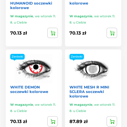
HUMANOID soczewki
kolorowe
kolorowe
W magazynie
,
we wtorek 11.
W magazynie
,
we wtorek 11.
8. u Ciebie
8. u Ciebie
70.13 zł
70.13 zł
Zerówki
Zerówki
WHITE DEMON
WHITE MESH R MINI
soczewki kolorowe
SCLERA soczewki
kolorowe
W magazynie
,
we wtorek 11.
W magazynie
,
we wtorek 11.
8. u Ciebie
8. u Ciebie
70.13 zł
87.89 zł