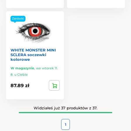
Zerówki
WHITE MONSTER MINI
SCLERA soczewki
kolorowe
W magazynie
,
we wtorek 11.
8. u Ciebie
87.89 zł
Widziałeś już 37 produktów z 37.
1