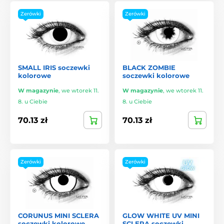
Zerówki
Zerówki
SMALL IRIS soczewki
BLACK ZOMBIE
kolorowe
soczewki kolorowe
W magazynie
,
we wtorek 11.
W magazynie
,
we wtorek 11.
8. u Ciebie
8. u Ciebie
70.13 zł
70.13 zł
Zerówki
Zerówki
CORUNUS MINI SCLERA
GLOW WHITE UV MINI
soczewki kolorowe
SCLERA soczewki