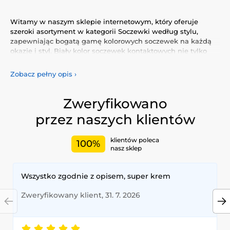
Witamy w naszym sklepie internetowym, który oferuje
szeroki asortyment w kategorii Soczewki według stylu,
zapewniając bogatą gamę kolorowych soczewek na każdą
okazję i styl. Biały kolor soczewek kontaktowych nie tylko
podkreśli Twój naturalny wygląd, ale także pozwoli Ci
wyrazić swoją osobowość i wyjątkowość.
Zobacz pełny opis
›
Odkryj naszą różnorodną ofertę kolorowych soczewek, które
gwarantują komfort i bezpieczeństwo przez cały dzień.
Zweryfikowano
Dodaj trochę koloru do swojego życia dzięki naszym
przez naszych klientów
wysokiej jakości soczewkom, spełniającym najwyższe
standardy jakości i wygody.
klientów poleca
100%
nasz sklep
Wszystko zgodnie z opisem, super krem
Zweryfikowany klient, 31. 7. 2026