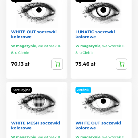
WHITE OUT soczewki
LUNATIC soczewki
kolorowe
kolorowe
W magazynie
,
we wtorek 11.
W magazynie
,
we wtorek 11.
8. u Ciebie
8. u Ciebie
70.13 zł
75.46 zł
Korekcyjne
Zerówki
WHITE MESH soczewki
WHITE OUT soczewki
kolorowe
kolorowe
W magazynie
,
we wtorek 11.
W magazynie
,
we wtorek 11.