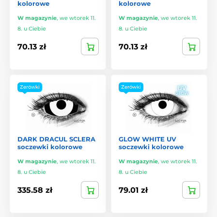
kolorowe
kolorowe
W magazynie
,
we wtorek 11.
W magazynie
,
we wtorek 11.
8. u Ciebie
8. u Ciebie
70.13 zł
70.13 zł
Zerówki
Zerówki
DARK DRACUL SCLERA
GLOW WHITE UV
soczewki kolorowe
soczewki kolorowe
W magazynie
,
we wtorek 11.
W magazynie
,
we wtorek 11.
8. u Ciebie
8. u Ciebie
335.58 zł
79.01 zł