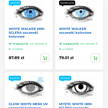
Zerówki
Korekcyjne
WHITE WALKER MINI
WHITE WALKER
SCLERA soczewki
soczewki kolorowe
kolorowe
W magazynie
,
we wtorek 11.
W magazynie
,
we wtorek 11.
8. u Ciebie
8. u Ciebie
87.89 zł
79.01 zł
Zerówki
Zerówki
GLOW WHITE MESH UV
MYSTIC WHITE MINI
soczewki kolorowe
SCLERA soczewki