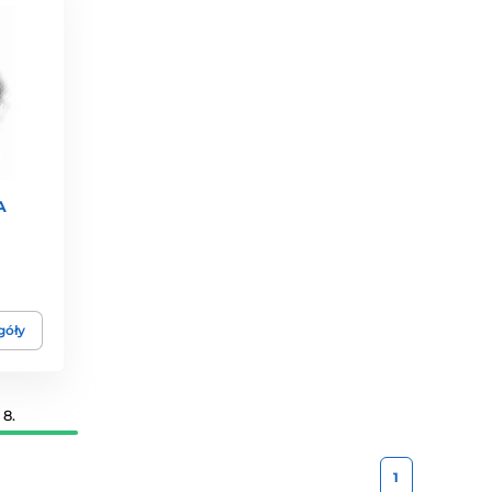
A
góły
8.
1