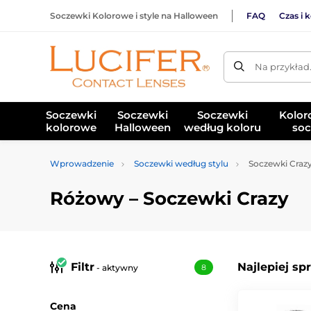
Soczewki Kolorowe i style na Halloween
FAQ
Czas i 
Na przykład
Soczewki
Soczewki
Soczewki
Kolor
kolorowe
Halloween
według koloru
soc
Wprowadzenie
Soczewki według stylu
Soczewki Craz
Różowy – Soczewki Crazy
Filtr
Najlepiej sp
- aktywny
8
Cena