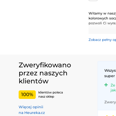
Witamy w naszy
kolorowych socz
pozwoli Ci wyr
Odkryj naszą ró
swojego życia d
Zobacz pełny o
Zweryfikowano
Wszys
przez naszych
super
klientów
Że
ja
klientów poleca
100%
nasz sklep
Zweryf
Więcej opinii
na Heureka.cz