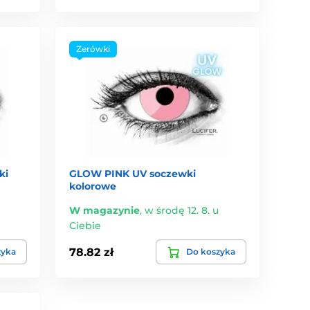
Zerówki
ki
GLOW PINK UV soczewki
kolorowe
W magazynie
,
w środę 12. 8. u
Ciebie
78.82 zł
zyka
Do koszyka