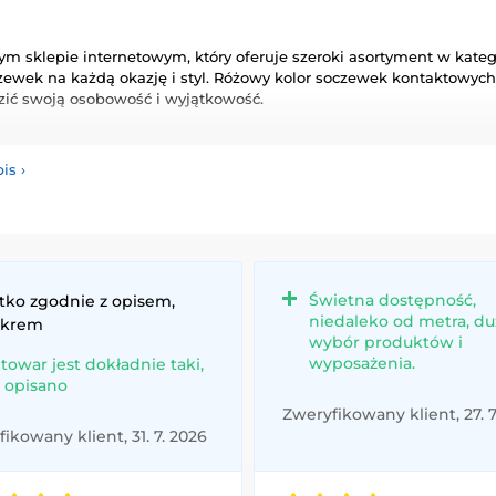
m sklepie internetowym, który oferuje szeroki asortyment w kateg
ewek na każdą okazję i styl. Różowy kolor soczewek kontaktowych n
azić swoją osobowość i wyjątkowość.
żnorodną ofertę kolorowych soczewek, które gwarantują komfort i 
zięki naszym wysokiej jakości soczewkom, spełniającym najwyższe
pis
›
Świetna dostępność,
tko zgodnie z opisem,
niedaleko od metra, du
 krem
wybór produktów i
wyposażenia.
 towar jest dokładnie taki,
k opisano
Zweryfikowany klient, 27. 7
ikowany klient, 31. 7. 2026