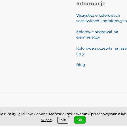
Informacje
Wszystko o kolorowych
soczewkach kontaktowych
Kolorowe soczewki na
ciemne oczy
Kolorowe soczewki na jas
oczy
Blog
© 2026 www.luciferlenses.pl ⦁ Utworzono e-sklep
SIMPLIA.cz
odnie z Polityką Plików Cookies. Możesz określić warunki przechowywania l
więcej
.
nie
Ok