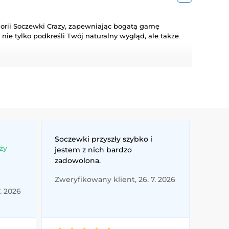
orii Soczewki Crazy, zapewniając bogatą gamę
ie tylko podkreśli Twój naturalny wygląd, ale także
bezpieczeństwo przez cały dzień. Dodaj trochę koloru do
 standardy jakości i wygody.
Soczewki przyszły szybko i
ży
jestem z nich bardzo
zadowolona.
Zweryfikowany klient, 26. 7. 2026
. 2026