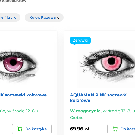
z 8 produktów
e filtry
Kolor: Różowa
Zerówki
K soczewki kolorowe
AQUAMAN PINK soczewki
kolorowe
ie
,
w środę 12. 8. u
W magazynie
,
w środę 12. 8. u
Ciebie
69.96 zł
Do koszyka
Do kos