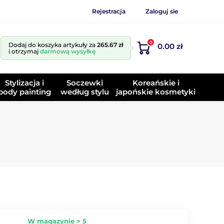
Rejestracja
Zaloguj sie
0
Dodaj do koszyka artykuły za
265.67 zł
0.00 zł
i otrzymaj
darmową wysyłkę
Stylizacja i
Soczewki
Koreańskie i
body painting
według stylu
japońskie kosmetyki
W magazynie > 5