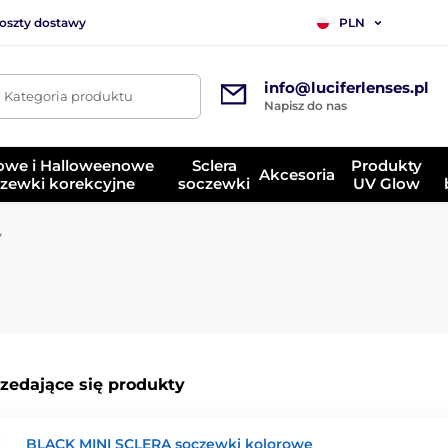
koszty dostawy
PLN
info@luciferlenses.pl
. Kategoria produktu
Napisz do nas
owe i Halloweenowe
Sclera
Produkty
Akcesoria
zewki korekcyjne
soczewki
UV Glow
y
rzedające się produkty
BLACK MINI SCLERA soczewki kolorowe