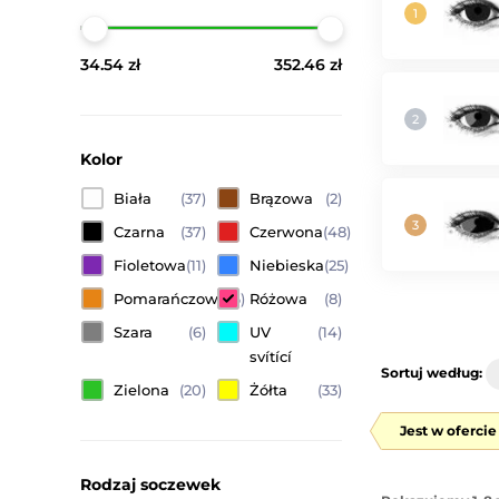
34.54 zł
352.46 zł
Kolor
Biała
(37)
Brązowa
(2)
Czarna
(37)
Czerwona
(48)
Fioletowa
(11)
Niebieska
(25)
Pomarańczowa
(6)
Różowa
(8)
Szara
(6)
UV
(14)
svítící
Sortuj według:
Zielona
(20)
Żółta
(33)
Jest w oferci
Rodzaj soczewek