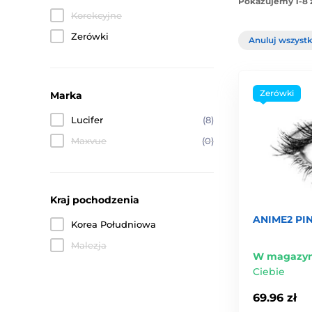
Pokazujemy 1-8 
Korekcyjne
Zerówki
Anuluj wszystki
Zerówki
Marka
Lucifer
(8)
Maxvue
(0)
Kraj pochodzenia
ANIME2 PIN
Korea Południowa
Malezja
W magazyn
Ciebie
69.96 zł