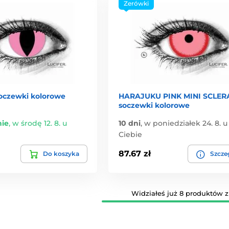
Zerówki
oczewki kolorowe
HARAJUKU PINK MINI SCLER
soczewki kolorowe
ie
,
w środę 12. 8. u
10 dni
,
w poniedziałek 24. 8. u
Ciebie
87.67 zł
Do koszyka
Szcze
Widziałeś już 8 produktów z 