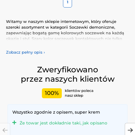
1
Witamy w naszym sklepie internetowym, który oferuje
szeroki asortyment w kategorii Soczewki demoniczne,
zapewniając bogatą gamę kolorowych soczewek na każdą
okazję i styl. Szary kolor soczewek kontaktowych nie tylko
podkreśli Twój naturalny wygląd, ale także pozwoli Ci
wyrazić swoją osobowość i wyjątkowość.
Zobacz pełny opis
›
Odkryj naszą różnorodną ofertę kolorowych soczewek, które
gwarantują komfort i bezpieczeństwo przez cały dzień.
Zweryfikowano
Dodaj trochę koloru do swojego życia dzięki naszym
przez naszych klientów
wysokiej jakości soczewkom, spełniającym najwyższe
standardy jakości i wygody.
klientów poleca
100%
nasz sklep
Wszystko zgodnie z opisem, super krem
Że towar jest dokładnie taki, jak opisano