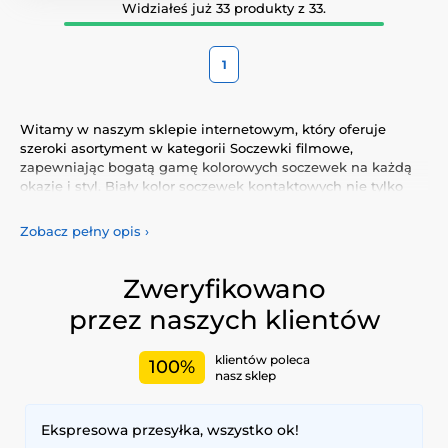
Widziałeś już 33 produkty z 33.
1
Witamy w naszym sklepie internetowym, który oferuje
szeroki asortyment w kategorii Soczewki filmowe,
zapewniając bogatą gamę kolorowych soczewek na każdą
okazję i styl. Biały kolor soczewek kontaktowych nie tylko
podkreśli Twój naturalny wygląd, ale także pozwoli Ci
wyrazić swoją osobowość i wyjątkowość.
Zobacz pełny opis
›
Odkryj naszą różnorodną ofertę kolorowych soczewek, które
gwarantują komfort i bezpieczeństwo przez cały dzień.
Zweryfikowano
Dodaj trochę koloru do swojego życia dzięki naszym
przez naszych klientów
wysokiej jakości soczewkom, spełniającym najwyższe
standardy jakości i wygody.
klientów poleca
100%
nasz sklep
Ekspresowa przesyłka, wszystko ok!