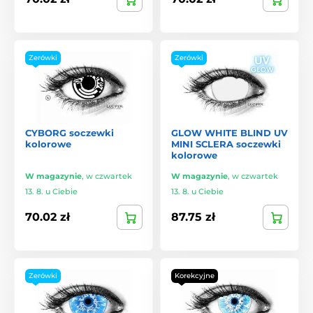
Zerówki
Zerówki
CYBORG soczewki
GLOW WHITE BLIND UV
kolorowe
MINI SCLERA soczewki
kolorowe
W magazynie
,
w czwartek
W magazynie
,
w czwartek
13. 8. u Ciebie
13. 8. u Ciebie
70.02 zł
87.75 zł
Zerówki
Korekcyjne