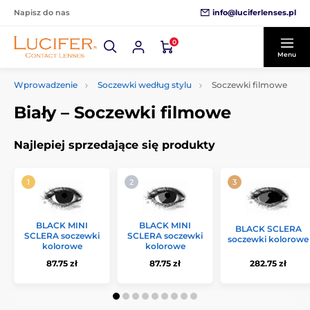
info@luciferlenses.pl
Napisz do nas
0
Menu
Wprowadzenie
Soczewki według stylu
Soczewki filmowe
Biały – Soczewki filmowe
Najlepiej sprzedające się produkty
BLACK MINI
BLACK MINI
BLACK SCLERA
SCLERA soczewki
SCLERA soczewki
soczewki kolorowe
kolorowe
kolorowe
87.75 zł
87.75 zł
282.75 zł