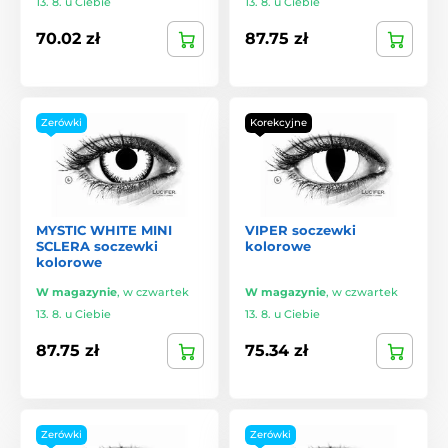
13. 8. u Ciebie
13. 8. u Ciebie
70.02 zł
87.75 zł
Zerówki
Korekcyjne
MYSTIC WHITE MINI
VIPER soczewki
SCLERA soczewki
kolorowe
kolorowe
W magazynie
,
w czwartek
W magazynie
,
w czwartek
13. 8. u Ciebie
13. 8. u Ciebie
87.75 zł
75.34 zł
Zerówki
Zerówki