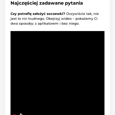
Najczęściej zadawane pytania
Czy potrafię założyć soczewki?
Oczywiście tak, nie
jest to nic trudnego. Obejrzyj wideo – pokażemy Ci
dwa sposoby: z aplikatorem i bez niego.