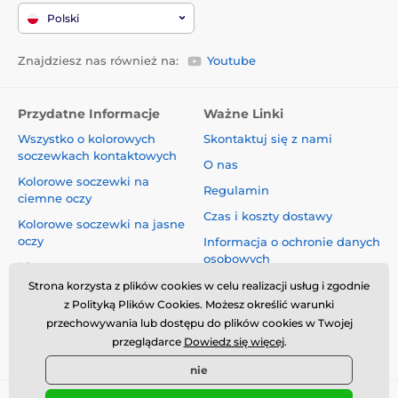
Polski
Znajdziesz nas również na:
Youtube
Przydatne Informacje
Ważne Linki
Wszystko o kolorowych
Skontaktuj się z nami
soczewkach kontaktowych
O nas
Kolorowe soczewki na
Regulamin
ciemne oczy
Czas i koszty dostawy
Kolorowe soczewki na jasne
oczy
Informacja o ochronie danych
osobowych
Blog
Reklamacje i Odstąpienie od
Strona korzysta z plików cookies w celu realizacji usług i zgodnie
Umowy
z Polityką Plików Cookies. Możesz określić warunki
przechowywania lub dostępu do plików cookies w Twojej
Bezpieczeństwo i jakość bez
przeglądarce
Dowiedz się więcej
.
kompromisów
nie