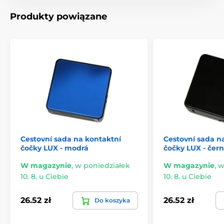
Produkty powiązane
Cestovní sada na kontaktní
Cestovní sada n
čočky LUX - modrá
čočky LUX - čer
W magazynie
,
w poniedziałek
W magazynie
,
w
10. 8. u Ciebie
10. 8. u Ciebie
26.52 zł
26.52 zł
Do koszyka