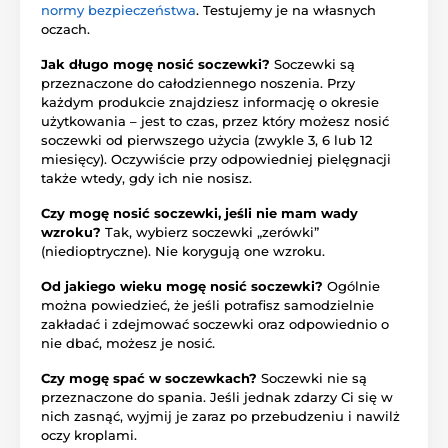
normy bezpieczeństwa
. Testujemy je na własnych
oczach.
Jak długo mogę nosić soczewki?
Soczewki są
przeznaczone do całodziennego noszenia. Przy
każdym produkcie znajdziesz informację o okresie
użytkowania – jest to czas, przez który możesz nosić
soczewki od pierwszego użycia (zwykle 3, 6 lub 12
miesięcy). Oczywiście przy odpowiedniej pielęgnacji
także wtedy, gdy ich nie nosisz.
Czy mogę nosić soczewki, jeśli nie mam wady
wzroku?
Tak, wybierz soczewki „zerówki”
(niedioptryczne). Nie korygują one wzroku.
Od jakiego wieku mogę nosić soczewki?
Ogólnie
można powiedzieć, że jeśli potrafisz samodzielnie
zakładać i zdejmować soczewki oraz odpowiednio o
nie dbać, możesz je nosić.
Czy mogę spać w soczewkach?
Soczewki nie są
przeznaczone do spania. Jeśli jednak zdarzy Ci się w
nich zasnąć, wyjmij je zaraz po przebudzeniu i nawilż
oczy kroplami.