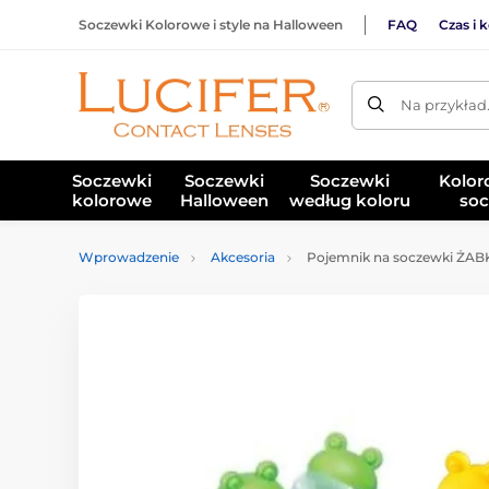
Soczewki Kolorowe i style na Halloween
FAQ
Czas i 
Na przykład
Soczewki
Soczewki
Soczewki
Kolor
kolorowe
Halloween
według koloru
soc
Wprowadzenie
Akcesoria
Pojemnik na soczewki ŻAB