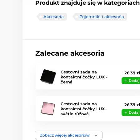
Produkt znajduje się w kategoriach
Akcesoria
Pojemniki i akcesoria
Zalecane akcesoria
Cestovní sada na
26.39 zł
kontaktní čočky LUX -
Dodaj
černá
Cestovní sada na
26.39 zł
kontaktní čočky LUX -
Dodaj
světle růžová
Zobacz więcej akcesoriów