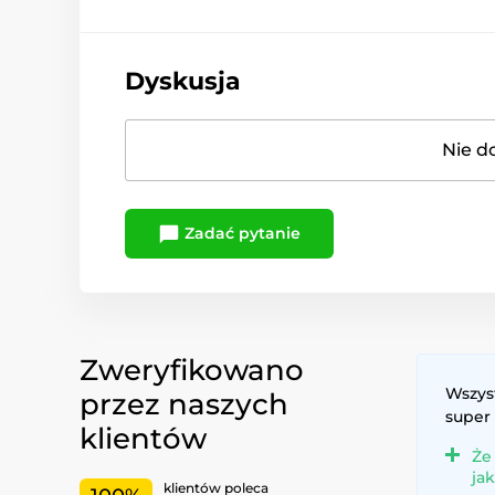
Dyskusja
Nie d
Zadać pytanie
Zweryfikowano
Wszys
przez naszych
super
klientów
Że
ja
klientów poleca