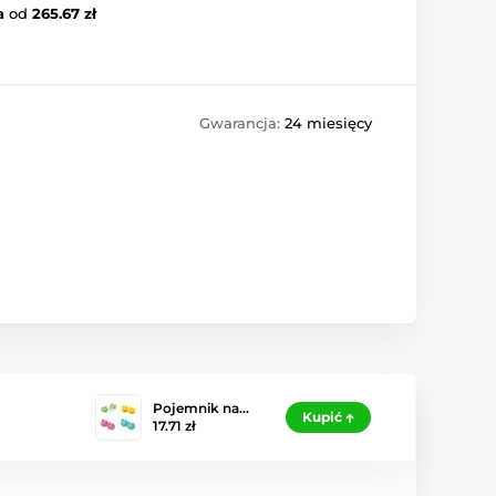
a
od
265.67 zł
Gwarancja:
24 miesięcy
Pojemnik na…
Kupić
17.71 zł