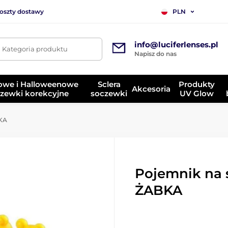
koszty dostawy
PLN
info@luciferlenses.pl
. Kategoria produktu
Napisz do nas
owe i Halloweenowe
Sclera
Produkty
Akcesoria
zewki korekcyjne
soczewki
UV Glow
KA
Pojemnik na 
ŻABKA