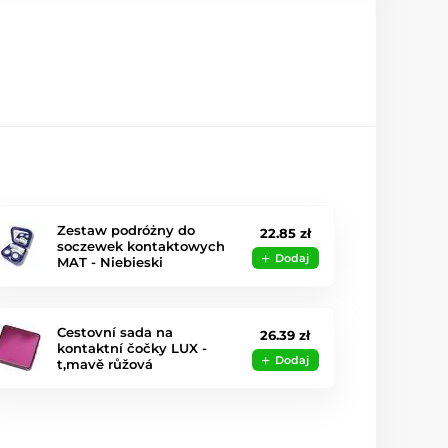
Zestaw podróżny do
22.85 zł
soczewek kontaktowych
Dodaj
MAT - Niebieski
Cestovní sada na
26.39 zł
kontaktní čočky LUX -
Dodaj
t,mavě růžová