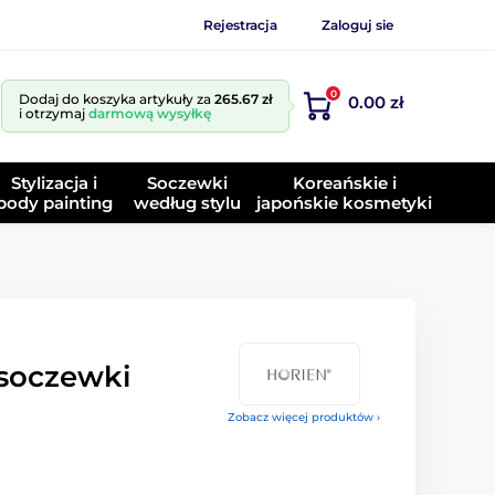
Rejestracja
Zaloguj sie
0
Dodaj do koszyka artykuły za
265.67 zł
0.00 zł
i otrzymaj
darmową wysyłkę
Stylizacja i
Soczewki
Koreańskie i
body painting
według stylu
japońskie kosmetyki
soczewki
Zobacz więcej produktów ›