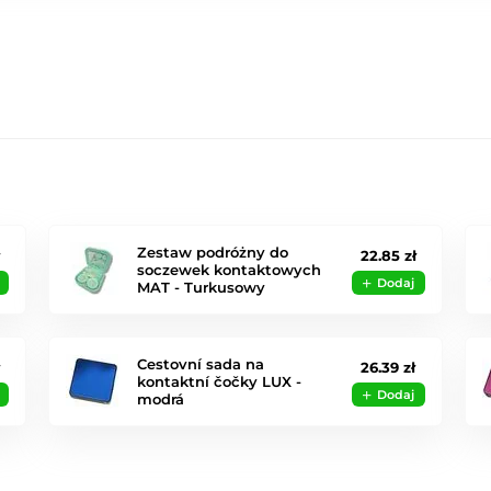
Zestaw podróżny do
22.85 zł
soczewek kontaktowych
Dodaj
MAT - Turkusowy
Cestovní sada na
26.39 zł
kontaktní čočky LUX -
Dodaj
modrá