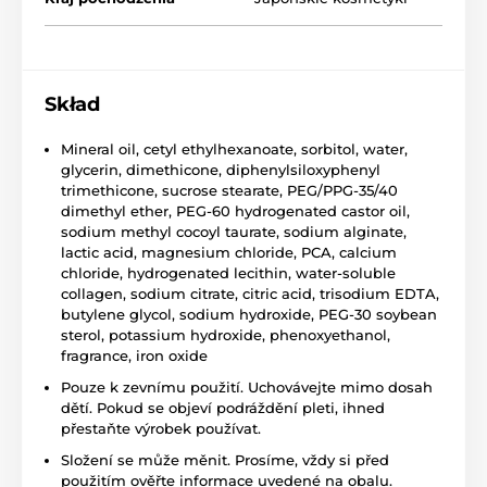
Skład
Mineral oil, cetyl ethylhexanoate, sorbitol, water,
glycerin, dimethicone, diphenylsiloxyphenyl
trimethicone, sucrose stearate, PEG/PPG-35/40
dimethyl ether, PEG-60 hydrogenated castor oil,
sodium methyl cocoyl taurate, sodium alginate,
lactic acid, magnesium chloride, PCA, calcium
chloride, hydrogenated lecithin, water-soluble
collagen, sodium citrate, citric acid, trisodium EDTA,
butylene glycol, sodium hydroxide, PEG-30 soybean
sterol, potassium hydroxide, phenoxyethanol,
fragrance, iron oxide
Pouze k zevnímu použití. Uchovávejte mimo dosah
dětí. Pokud se objeví podráždění pleti, ihned
přestaňte výrobek používat.
Složení se může měnit. Prosíme, vždy si před
použitím ověřte informace uvedené na obalu.