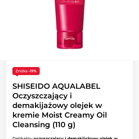
Zniżka
-11%
SHISEIDO AQUALABEL
Oczyszczający i
demakijażowy olejek w
kremie Moist Creamy Oil
Cleansing (110 g)
Delikatny
oczyszczający i demakijażowy olejek w