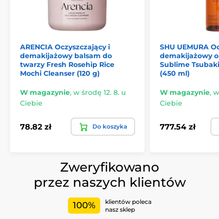
ARENCIA Oczyszczający i
SHU UEMURA Ocz
demakijażowy balsam do
demakijażowy ol
twarzy Fresh Rosehip Rice
Sublime Tsubaki
Mochi Cleanser (120 g)
(450 ml)
W magazynie
,
w środę 12. 8. u
W magazynie
,
w
Ciebie
Ciebie
78.82 zł
777.54 zł
Do koszyka
Zweryfikowano
przez naszych klientów
klientów poleca
100%
nasz sklep