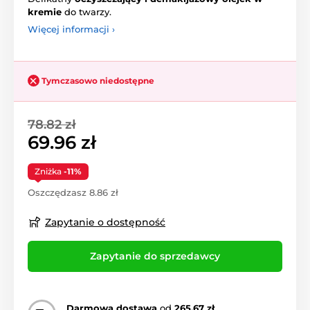
kremie
do twarzy.
Więcej informacji ›
Tymczasowo niedostępne
78.82 zł
69.96 zł
Zniżka
-11%
Oszczędzasz 8.86 zł
Zapytanie o dostępność
Zapytanie do sprzedawcy
Darmowa dostawa
od
265.67 zł