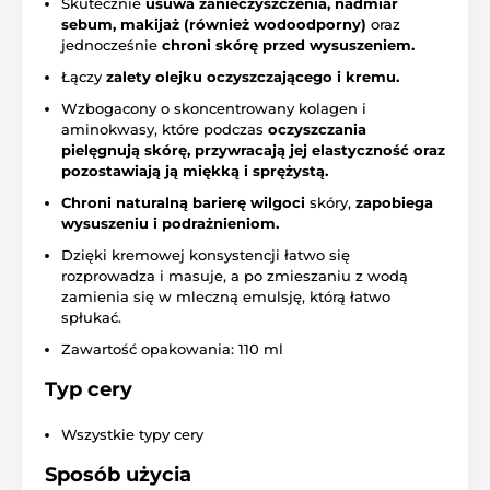
Skutecznie
usuwa zanieczyszczenia, nadmiar
sebum, makijaż (również wodoodporny)
oraz
jednocześnie
chroni skórę przed wysuszeniem.
Łączy
zalety olejku oczyszczającego i kremu.
Wzbogacony o skoncentrowany kolagen i
aminokwasy, które podczas
oczyszczania
pielęgnują skórę, przywracają jej elastyczność oraz
pozostawiają ją miękką i sprężystą.
Chroni naturalną barierę wilgoci
skóry,
zapobiega
wysuszeniu i podrażnieniom.
Dzięki kremowej konsystencji łatwo się
rozprowadza i masuje, a po zmieszaniu z wodą
zamienia się w mleczną emulsję, którą łatwo
spłukać.
Zawartość opakowania: 110 ml
Typ cery
Wszystkie typy cery
Sposób użycia