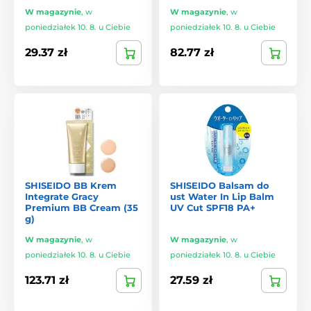
Luksusowa pielęgnacja
dająca widoczne i odczuwalne
W magazynie
,
w
W magazynie
,
w
efekty.
poniedziałek 10. 8. u Ciebie
poniedziałek 10. 8. u Ciebie
Shiseido to idealny wybór dla osób, które chcą
połączyć
29.37 zł
82.77 zł
naturę z technologią
, cenią najwyższą jakość i doceniają
japońską perfekcję. Niezależnie od tego, czy chodzi o
codzienną pielęgnację twarzy, czy intensywną regenerację
włosów z
Tsubaki
lub
Fino
, Shiseido zapewnia efekty, które
widać i czuć.
SHISEIDO BB Krem
SHISEIDO Balsam do
Integrate Gracy
ust Water In Lip Balm
Premium BB Cream (35
UV Cut SPF18 PA+
g)
W magazynie
,
w
W magazynie
,
w
poniedziałek 10. 8. u Ciebie
poniedziałek 10. 8. u Ciebie
123.71 zł
27.59 zł