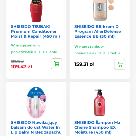
Shiseido Fino
– intensywna maska do włosów z keratyną,
proteinami i olejami pielęgnującymi. Odbudowuje
strukturę włosa, wygładza go i przywraca elastyczność
oraz zdrowy wygląd.
SHISEIDO TSUBAKI
SHISEIDO BB krem D
Premium Conditioner
Program AllerDefense
Ponad 150 lat jakości i zaufania
Moist & Repair (450 ml)
Essence BB (30 ml)
W magazynie
,
w
W magazynie
,
w
Shiseido stawia na
długotrwałe efekty i satysfakcję
poniedziałek 10. 8. u Ciebie
poniedziałek 10. 8. u Ciebie
klientów
. Jej produkty są przeznaczone do różnych typów
skóry i włosów, oferując
bezpieczeństwo, skuteczność i
120.15 zł
159.31 zł
luksusowe doznania pielęgnacyjne
. W Japonii podejście to
109.47 zł
określa się mianem
omotenashi
– sztuka uważnej i
troskliwej opieki widocznej w każdym szczególe.
Dlaczego warto wybrać Shiseido?
Ponad 150 lat doświadczenia w branży kosmetycznej
.
Idealne połączenie tradycji i nowoczesnej nauki
.
Ikoniczne składniki
takie jak olej Tsubaki i wysokiej
SHISEIDO Nawilżający
SHISEIDO Šampon Ma
balsam do ust Water In
Chérie Shampoo EX
jakości ekstrakty roślinne.
Lip Balm N Bez zapachu
Moisture (450 ml)