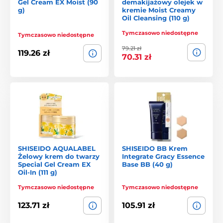
Gel Cream EX Moist (90
demakijażowy olejek w
g)
kremie Moist Creamy
Oil Cleansing (110 g)
Tymczasowo niedostępne
Tymczasowo niedostępne
79.21 zł
119.26 zł
70.31 zł
SHISEIDO AQUALABEL
SHISEIDO BB Krem
Żelowy krem do twarzy
Integrate Gracy Essence
Special Gel Cream EX
Base BB (40 g)
Oil-In (111 g)
Tymczasowo niedostępne
Tymczasowo niedostępne
123.71 zł
105.91 zł