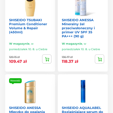
SHISEIDO TSUBAKI
SHISEIDO ANESSA
Premium Conditioner
Mineralny żel
Volume & Repair
przeciwsłoneczny i
(450ml)
primer UV SPF 35
PA+++ (90 g)
W magazynie
,
w
W magazynie
,
w
poniedziałek 10. 8. u Ciebie
poniedziałek 10. 8. u Ciebie
120.15 zł
136.17 zł
109.47 zł
118.37 zł
Nowość
SHISEIDO ANESSA
SHISEIDO AQUALABEL
Mleczko do opalania
Rozjaśniające serum do