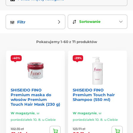
Filozofia Shiseido
Shiseido wierzy, że
piękno to harmonia ciała, umysłu i
Sortowanie
Filtr
duszy
. W japońskiej kulturze równowaga i dbałość o detale
mają ogromne znaczenie – od wyboru surowców po
konsystencję i zapach produktu. Ta filozofia jest widoczna w
Pokazujemy 1-60 z 71 produktów
każdej formule, w której tradycyjna wiedza spotyka się z
nowoczesną innowacją.
Dla Shiseido kosmetyki to nie tylko sposób na poprawę
-40%
-29%
wyglądu, ale
codzienny rytuał, który wspiera zdrowie,
blask i witalność skóry oraz włosów
.
Połączenie natury i innowacji
SHISEIDO FINO
SHISEIDO FINO
W laboratoriach badawczych Shiseido
cenne ekstrakty
Premium maska do
Premium Touch hair
roślinne
łączą się z
najnowocześniejszą technologią
.
włosów Premium
Shampoo (550 ml)
Składniki są starannie dobierane, a ich działanie
Touch Hair Mask (230 g)
wzmacniane dzięki zaawansowanym metodom, aby
W magazynie
,
w
W magazynie
,
w
zapewnić maksymalne korzyści.
poniedziałek 10. 8. u Ciebie
poniedziałek 10. 8. u Ciebie
Do najbardziej charakterystycznych składników marki
102.35 zł
123.71 zł
należą: