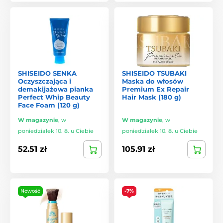
SHISEIDO SENKA
SHISEIDO TSUBAKI
Oczyszczająca i
Maska do włosów
demakijażowa pianka
Premium Ex Repair
Perfect Whip Beauty
Hair Mask (180 g)
Face Foam (120 g)
W magazynie
,
w
W magazynie
,
w
poniedziałek 10. 8. u Ciebie
poniedziałek 10. 8. u Ciebie
52.51 zł
105.91 zł
Nowość
-7%