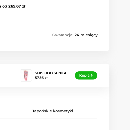
a
od
265.67 zł
Gwarancja:
24 miesięcy
SHISEIDO SENKA…
Kupić
57.56 zł
Japońskie kosmetyki