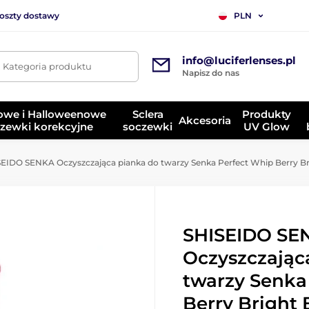
koszty dostawy
PLN
info@luciferlenses.pl
. Kategoria produktu
Napisz do nas
owe i Halloweenowe
Sclera
Produkty
Akcesoria
zewki korekcyjne
soczewki
UV Glow
EIDO SENKA Oczyszczająca pianka do twarzy Senka Perfect Whip Berry Br
SHISEIDO SE
Oczyszczając
twarzy Senka
Berry Bright