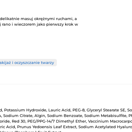
, delikatnie masuj okrężnymi ruchami, a
j rano i wieczorem jako pierwszy krok w
kijaż i oczyszczanie twarzy
cid, Potassium Hydroxide, Lauric Acid, PEG-8, Glyceryl Stearate SE,
 Sodium Citrate, Algin, Sodium Benzoate, Sodium Metabisulfite, Ph
ride, Red 30, PEG/​PPG-14/​7 Dimethyl Ether, Vaccinium Macrocarpon 
itric Acid, Prunus Yedoensis Leaf Extract, Sodium Acetylated Hyalur