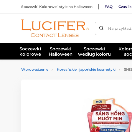
Soczewki Kolorowe i style na Halloween
FAQ
Czas i 
Na przykład
Soczewki
Soczewki
Soczewki
Kolor
kolorowe
Halloween
według koloru
soc
Wprowadzenie
Koreańskie i japońskie kosmetyki
SHIS