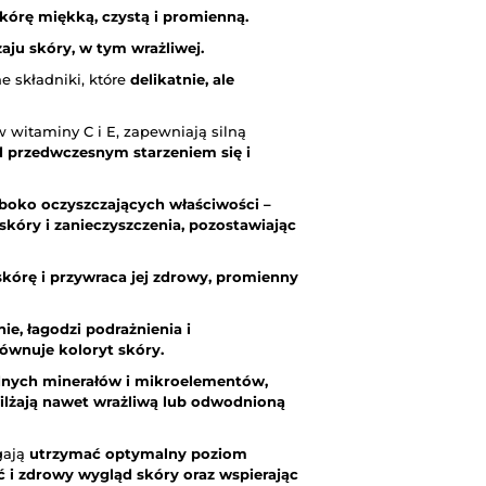
skórę miękką, czystą i promienną.
aju skóry, w tym wrażliwej.
e składniki, które
delikatnie, ale
w witaminy C i E, zapewniają silną
d przedwczesnym starzeniem się i
boko oczyszczających właściwości –
óry i zanieczyszczenia, pozostawiając
skórę i przywraca jej zdrowy, promienny
ie, łagodzi podrażnienia i
równuje koloryt skóry.
ędnych minerałów i mikroelementów,
wilżają nawet wrażliwą lub odwodnioną
gają
utrzymać optymalny poziom
ć i zdrowy wygląd skóry oraz wspierając