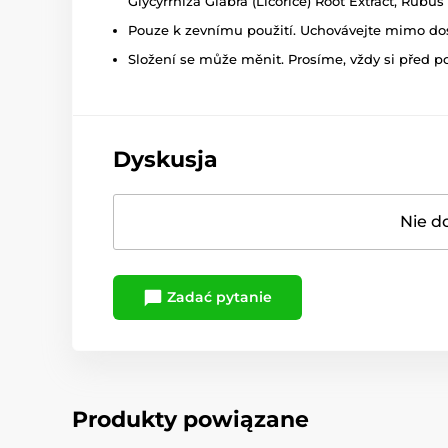
Glycyrrhiza Glabra (Licorice) Root Extract, Rubus
Pouze k zevnímu použití. Uchovávejte mimo dosa
Složení se může měnit. Prosíme, vždy si před p
Dyskusja
Nie d
Zadać pytanie
Produkty powiązane