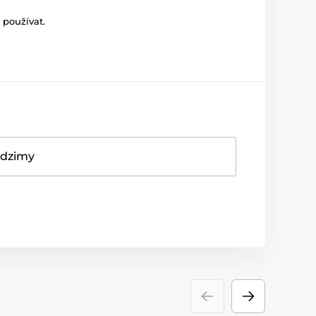
 používat.
adzimy