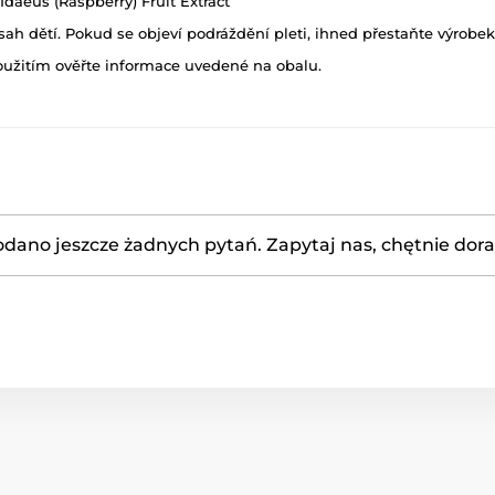
 Idaeus (Raspberry) Fruit Extract
h dětí. Pokud se objeví podráždění pleti, ihned přestaňte výrobek
oužitím ověřte informace uvedené na obalu.
odano jeszcze żadnych pytań. Zapytaj nas, chętnie dor