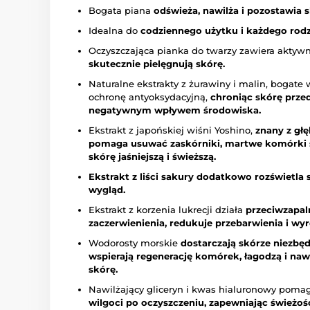
Bogata piana
odświeża, nawilża i pozostawia 
Idealna do
codziennego użytku i każdego rodz
Oczyszczająca pianka do twarzy zawiera aktywn
skutecznie pielęgnują skórę.
Naturalne ekstrakty z żurawiny i malin, bogate 
ochronę antyoksydacyjną,
chroniąc skórę prze
negatywnym wpływem środowiska.
Ekstrakt z japońskiej wiśni Yoshino,
znany z głę
pomaga usuwać zaskórniki, martwe komórki sk
skórę jaśniejszą i świeższą.
Ekstrakt z liści sakury dodatkowo
rozświetla 
wygląd.
Ekstrakt z korzenia lukrecji działa
przeciwzapaln
zaczerwienienia, redukuje przebarwienia i wy
Wodorosty morskie
dostarczają skórze niezb
wspierają regenerację komórek, łagodzą i na
skórę.
Nawilżający gliceryn i kwas hialuronowy poma
wilgoci po oczyszczeniu, zapewniając świeżoś