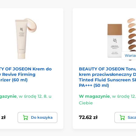
Warian
Y OF JOSEON Krem do
BEAUTY OF JOSEON Tonu
 Revive Firming
krem przeciwsłoneczny D
rizer (60 ml)
Tinted Fluid Sunscreen 
PA+++ (50 ml)
azynie
,
w środę 12. 8. u
W magazynie
,
w środę 12.
Ciebie
 zł
72.62 zł
Do koszyka
Szcz