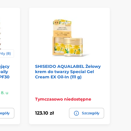
ty (8)
jący
SHISEIDO AQUALABEL Żelowy
LA
aily
krem do twarzy Special Gel
do
SPF30
Cream EX Oil-In (111 g)
Fo
 8. u
W 
Tymczasowo niedostępne
Ci
123.10 zł
60
egóły
Szczegóły