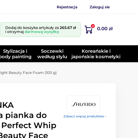
Rejestracja
Zaloguj sie
0
Dodaj do koszyka artykuły za
265.67 zł
0.00 zł
i otrzymaj
darmową wysyłkę
Stylizacja i
Soczewki
Koreańskie i
body painting
według stylu
japońskie kosmetyki
ight Beauty Face Foam (100 g)
NKA
a pianka do
Zobacz więcej produktów ›
 Perfect Whip
 Beauty Face