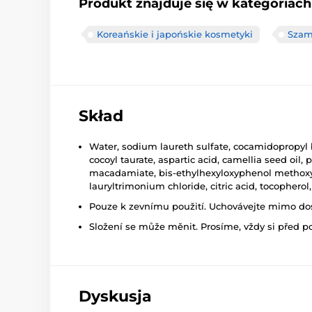
Produkt znajduje się w kategoriach
Koreańskie i japońskie kosmetyki
Szam
Skład
Water, sodium laureth sulfate, cocamidopropyl
cocoyl taurate, aspartic acid, camellia seed oil
macadamiate, bis-ethylhexyloxyphenol methoxyphe
lauryltrimonium chloride, citric acid, tocopher
Pouze k zevnímu použití. Uchovávejte mimo dosa
Složení se může měnit. Prosíme, vždy si před p
Dyskusja