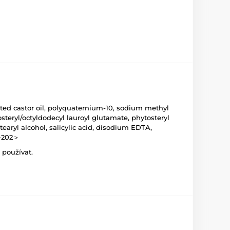
ted castor oil, polyquaternium-10, sodium methyl
osteryl/octyldodecyl lauroyl glutamate, phytosteryl
aryl alcohol, salicylic acid, disodium EDTA,
0-202＞
 používat.