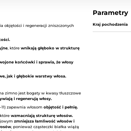
Parametry
Kraj pochodzenia
objętości i regeneracji zniszczonych
ości.
yjne
, które
wnikają głęboko w strukturę
ojone końcówki i sprawia, że włosy
e, jak i głębokie warstwy włosa.
y na zimno jest bogaty w kwasy tłuszczowe
ywiają i regenerują włosy.
m-11) zapewnia włosom
objętość i pełnię.
 które
wzmacniają strukturę włosów.
sojowym
zmniejsza łamliwość włosów i
łosów
, ponieważ cząsteczki białka wiążą