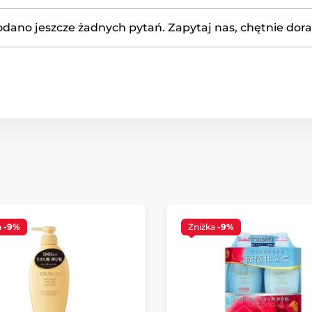
odano jeszcze żadnych pytań. Zapytaj nas, chętnie dor
a
-9%
Zniżka
-9%