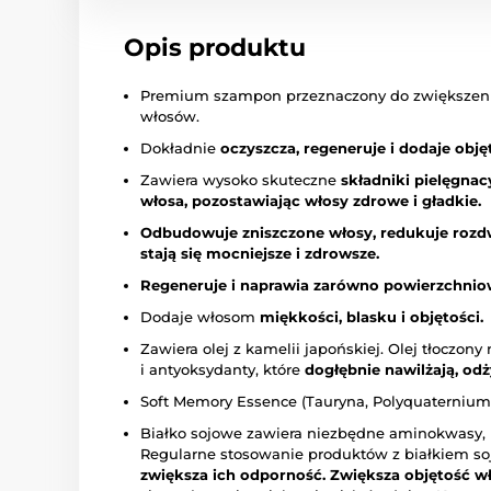
Opis produktu
Premium szampon przeznaczony do zwiększenia 
włosów.
Dokładnie
oczyszcza, regeneruje i dodaje objęt
Zawiera wysoko skuteczne
składniki pielęgnac
włosa, pozostawiając włosy zdrowe i gładkie.
Odbudowuje zniszczone włosy, redukuje rozdw
stają się mocniejsze i zdrowsze.
Regeneruje i naprawia zarówno powierzchniow
Dodaje włosom
miękkości, blasku i objętości.
Zawiera olej z kamelii japońskiej. Olej tłoczon
i antyoksydanty, które
dogłębnie nawilżają, odż
Soft Memory Essence (Tauryna, Polyquaterniu
Białko sojowe zawiera niezbędne aminokwasy,
Regularne stosowanie produktów z białkiem 
zwiększa ich odporność.
Zwiększa objętość w