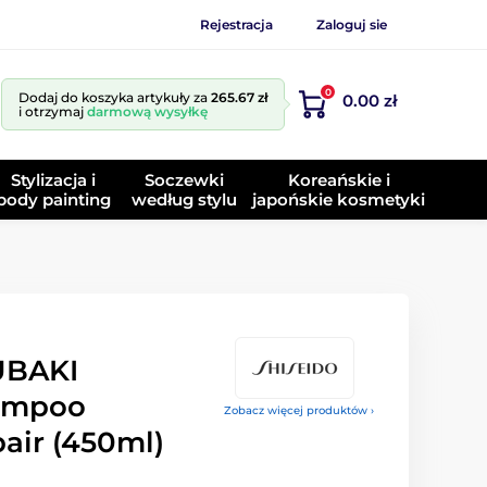
Rejestracja
Zaloguj sie
0
Dodaj do koszyka artykuły za
265.67 zł
0.00 zł
i otrzymaj
darmową wysyłkę
Stylizacja i
Soczewki
Koreańskie i
body painting
według stylu
japońskie kosmetyki
UBAKI
ampoo
Zobacz więcej produktów ›
air (450ml)