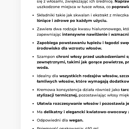
się z włosami, zwiększając ich średnicę.
Napraw
uszkodzone miejsca w łusce włosa, co
poprawia
Składniki takie jak skwalan i ekstrakt z mleczk
lśniące i zdrowe po każdym użyciu.
Zawiera dwa rodzaje kwasu hialuronowego, któr
zapewniając
intensywne nawilżenie i wzmacni
Zapobiega powstawaniu łupieżu i łagodzi swę
środowisko dla wzrostu włosów.
Szampon
chroni włosy przed uszkodzeniami
zewnętrznymi, takimi jak gorące powietrze, p
woda.
Idealny dla
wszystkich rodzajów włosów, szcze
łamliwych włosów, które wymagają dodatkowej
Kremowa konsystencja działa również jako
tar
stylizacji termicznej,
pozostawiając włosy miękki
Ułatwia rozczesywanie włosów i pozostawia je 
Ma
delikatny i elegancki kwiatowo-owocowy 
Odpowiedni dla
wegan.
Pojemność opakowania: 450 ml