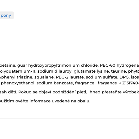
pony
 betaine, guar hydroxypropyltrimonium chloride, PEG-60 hydrogena
, polyquaternium-11, sodium dilauroyl glutamate lysine, taurine, phyt
nyl triazine, squalane, PEG-2 laurate, sodium sulfate, DPG, isoste
ol, phenoxyethanol, sodium benzoate, fragrance , fragrance ＜Z13174
h dětí. Pokud se objeví podráždění pleti, ihned přestaňte výrobek
oužitím ověřte informace uvedené na obalu.