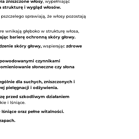
ia zniszczone włosy
, wypełniając
 strukturę i wygląd włosów.
a pszczelego sprawiają, że włosy pozostają
e wnikają głęboko w strukturę włosa,
ając barierę ochronną skóry głowy.
dzenie skóry głowy,
wspierając
zdrowe
 spowodowanymi czynnikami
romieniowanie słoneczne czy słona
gólnie dla suchych, zniszczonych i
 pielęgnacji i odżywienia.
czę przed szkodliwym działaniem
e i lśniące.
lśniące oraz pełne witalności.
zapach.