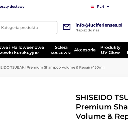
koszty dostawy
PLN
info@luciferlenses.pl
. Kategoria produktu
Napisz do nas
owe i Halloweenowe
Sclera
Produkty
Akcesoria
zewki korekcyjne
soczewki
UV Glow
EIDO TSUBAKI Premium Shampoo Volume & Repair (450ml)
SHISEIDO TS
Premium Sh
Volume & Rep