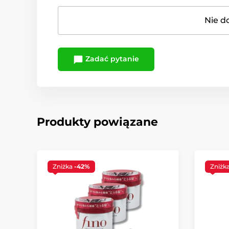
Nie d
Zadać pytanie
Produkty powiązane
Zniżka
-42%
Zniżk