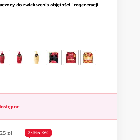
zony do zwiększenia objętości i regeneracji
dostępne
55 zł
Zniżka
-9%