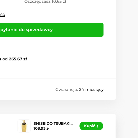
Oszczędzasz 10.63 zł
ość
pytanie do sprzedawcy
a
od
265.67 zł
Gwarancja:
24 miesięcy
SHISEIDO TSUBAKI…
Kupić
108.93 zł