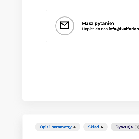
Masz pytanie?
Napisz do nas
info@luciferlen
Opis i parametry
Skład
Dyskusja
(0