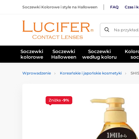
Soczewki Kolorowe i style na Halloween
FAQ
Czas i 
Na przykład
Soczewki
Soczewki
Soczewki
Kolor
kolorowe
Halloween
według koloru
soc
Wprowadzenie
Koreańskie i japońskie kosmetyki
SHIS
Zniżka
-9%