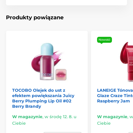
Produkty powiązane
Nowość
TOCOBO Olejek do ust z
LANEIGE Tónovac
efektem powiększania Juicy
Glaze Craze Tint
Berry Plumping Lip Oil #02
Raspberry Jam
Berry Brandy
W magazynie
,
w środę 12. 8. u
W magazynie
,
w
Ciebie
Ciebie