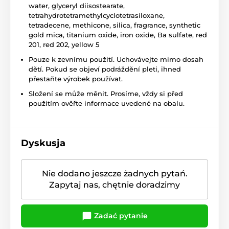
water, glyceryl diisostearate,
tetrahydrotetramethylcyclotetrasiloxane,
tetradecene, methicone, silica, fragrance, synthetic
gold mica, titanium oxide, iron oxide, Ba sulfate, red
201, red 202, yellow 5
Pouze k zevnímu použití. Uchovávejte mimo dosah
dětí. Pokud se objeví podráždění pleti, ihned
přestaňte výrobek používat.
Složení se může měnit. Prosíme, vždy si před
použitím ověřte informace uvedené na obalu.
Dyskusja
Nie dodano jeszcze żadnych pytań.
Zapytaj nas, chętnie doradzimy
Zadać pytanie