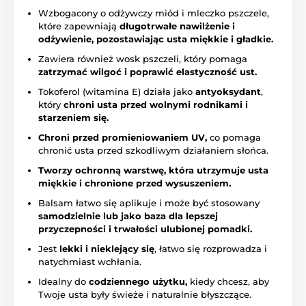
Wzbogacony o odżywczy miód i mleczko pszczele,
które zapewniają
długotrwałe nawilżenie i
odżywienie, pozostawiając usta miękkie i gładkie.
Zawiera również wosk pszczeli, który pomaga
zatrzymać wilgoć i poprawić elastyczność ust.
Tokoferol (witamina E) działa jako
antyoksydant
,
który
chroni usta przed wolnymi rodnikami i
starzeniem się.
Chroni przed promieniowaniem UV,
co pomaga
chronić usta przed szkodliwym działaniem słońca.
Tworzy ochronną warstwę, która utrzymuje usta
miękkie i chronione przed wysuszeniem.
Balsam łatwo się aplikuje i może być stosowany
samodzielnie lub jako baza dla lepszej
przyczepności i trwałości ulubionej pomadki.
Jest
lekki i nieklejący się
, łatwo się rozprowadza i
natychmiast wchłania.
Idealny do
codziennego użytku,
kiedy chcesz, aby
Twoje usta były świeże i naturalnie błyszczące.