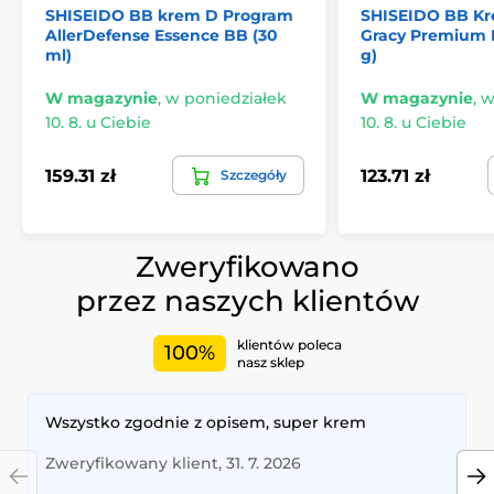
SHISEIDO BB krem D Program
SHISEIDO BB Kr
AllerDefense Essence BB (30
Gracy Premium 
ml)
g)
W magazynie
,
w poniedziałek
W magazynie
,
w
10. 8. u Ciebie
10. 8. u Ciebie
159.31 zł
123.71 zł
Szczegóły
Zweryfikowano
przez naszych klientów
klientów poleca
100%
nasz sklep
Wszystko zgodnie z opisem, super krem
Zweryfikowany klient, 31. 7. 2026