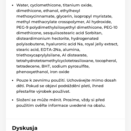
Water, cyclomethicone, titanium oxide,
dimethicone, ethanol, ethylhexyl
methoxycinnamate, glycerin, isopropyl myristate,
methyl methacrylate crosspolymer, Al hydroxide,
PEG-9 polydimethylsiloxyethyl dimethicone, PEG-10
dimethicone, sesquiisostearic acid Sorbitan,
disteardimonium hectorite, hydrogenated
polyisobutene, hyaluronic acid Na, royal jelly extract,
stearic acid, EDTA-2Na, alumina,
triethoxycaprylylsilane, Al distearate,
tetrahydrotetramethylcyclotetrasiloxane, tocopherol,
tetradecene, BHT, sodium pyrosulfite,
phenoxyethanol, iron oxide
Pouze k zevnímu použití. Uchovávejte mimo dosah
dětí. Pokud se objeví podráždění pleti, ihned
přestaňte výrobek používat.
Složení se může měnit. Prosíme, vždy si před
použitím ověřte informace uvedené na obalu.
Dyskusja