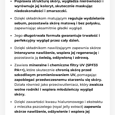
Poprawia strukturę skóry, wygładza nierówności i
wyrównuje jej koloryt, skutecznie maskując
niedoskonałości i zmarszczki.
Dzięki składnikom matującym
reguluje wydzielanie
sebum, pozostawia skórę matową i bez połysku,
zapewniając aksamitnie gładki wygląd.
Jego
długotrwała formuła gwarantuje trwałość i
perfekcyjny wygląd przez cały dzień.
Dzięki składnikom nawilżającym zapewnia skórze
intensywne nawilżenie, wspiera jej regenerację
i
pozostawia ją
świeżą, odżywioną i zdrową.
Zawiera
mineralne i chemiczne filtry UV (SPF33
PA++),
które skutecznie
chronią skórę przed
szkodliwym promieniowaniem UV,
pomagając
zapobiegać przedwczesnemu starzeniu się skóry.
Działa również jako przeciwutleniacz, który
zwalcza
wolne rodniki i wspiera młodzieńczy wygląd
skóry.
Dzięki zawartości kwasu hialuronowego i ekstraktu
z mleczka pszczelego (royal jelly extract)
zapewnia
skórze nawilżenie, odżywienie i wspiera jej