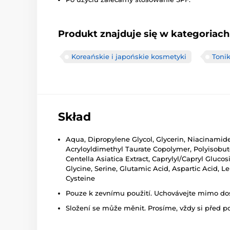
Produkt znajduje się w kategoriach
Koreańskie i japońskie kosmetyki
Tonik
Skład
Aqua, Dipropylene Glycol, Glycerin, Niacinamide
Acryloyldimethyl Taurate Copolymer, Polyisobute
Centella Asiatica Extract, Caprylyl/Capryl Gluco
Glycine, Serine, Glutamic Acid, Aspartic Acid, Le
Cysteine
Pouze k zevnímu použití. Uchovávejte mimo dosa
Složení se může měnit. Prosíme, vždy si před p