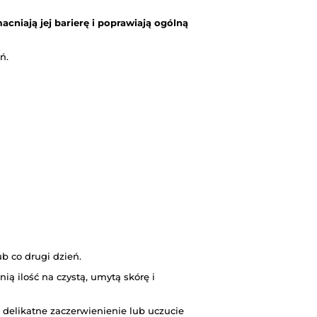
acniają jej barierę i poprawiają ogólną
ń.
b co drugi dzień.
ią ilość na czystą, umytą skórę i
, delikatne zaczerwienienie lub uczucie