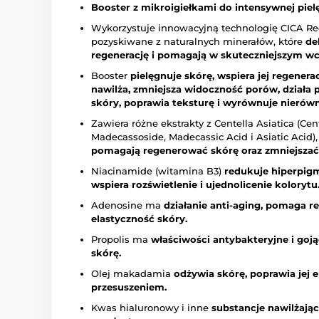
Booster z mikroigiełkami do intensywnej pielę
Wykorzystuje innowacyjną technologię CICA Ree
pozyskiwane z naturalnych minerałów, które
de
regenerację i pomagają w skuteczniejszym w
Booster
pielęgnuje skórę,
wspiera jej regenera
nawilża, zmniejsza widoczność porów, działa
skóry, poprawia teksturę i wyrównuje nierówn
Zawiera różne ekstrakty z Centella Asiatica (Cent
Madecassoside, Madecassic Acid i Asiatic Acid)
pomagają regenerować skórę oraz zmniejszać z
Niacinamide (witamina B3)
redukuje hiperpigm
wspiera rozświetlenie i ujednolicenie kolorytu
Adenosine ma
działanie anti-aging, pomaga 
elastyczność skóry.
Propolis ma
właściwości antybakteryjne i goj
skórę.
Olej makadamia
odżywia skórę, poprawia jej 
przesuszeniem.
Kwas hialuronowy i inne
substancje nawilżając