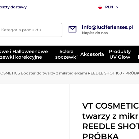
koszty dostawy
PLN
info@luciferlenses.pl
. Kategoria produktu
Napisz do nas
owe i Halloweenowe
Sclera
Produkty
Akcesoria
zewki korekcyjne
soczewki
UV Glow
OSMETICS Booster do twarzy z mikroigiełkami REEDLE SHOT 100 - PRÓB
VT COSMETIC
twarzy z mik
REEDLE SHOT 
PRÓBKA