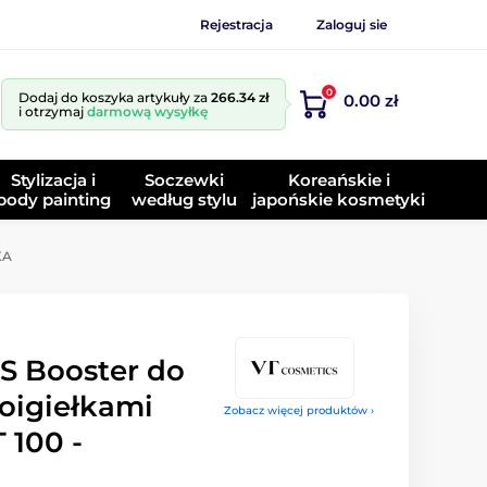
Rejestracja
Zaloguj sie
0
Dodaj do koszyka artykuły za
266.34 zł
0.00 zł
i otrzymaj
darmową wysyłkę
Stylizacja i
Soczewki
Koreańskie i
body painting
według stylu
japońskie kosmetyki
KA
S Booster do
roigiełkami
Zobacz więcej produktów ›
100 -