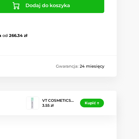
Dodaj do koszyka
a
od
266.34 zł
Gwarancja:
24 miesięcy
VT COSMETICS…
Kupić
3.55 zł