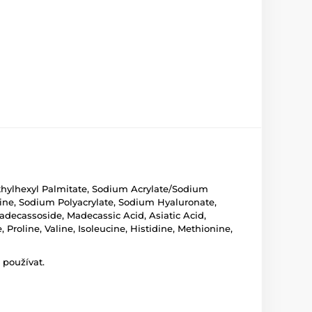
Ethylhexyl Palmitate, Sodium Acrylate/Sodium
osine, Sodium Polyacrylate, Sodium Hyaluronate,
Madecassoside, Madecassic Acid, Asiatic Acid,
 Proline, Valine, Isoleucine, Histidine, Methionine,
 používat.