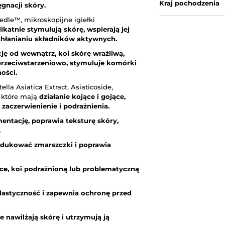
Kraj pochodzenia
gnacji skóry.
dle™, mikroskopijne igiełki
likatnie stymulują skórę, wspierają jej
chłanianiu składników aktywnych.
cję od wewnątrz, koi skórę wrażliwą,
 przeciwstarzeniowo, stymuluje komórki
ości.
ella Asiatica Extract, Asiaticoside,
, które mają
działanie kojące i gojące,
aczerwienienie i podrażnienia.
entację, poprawia teksturę skóry,
.
redukować zmarszczki i poprawia
ące, koi podrażnioną lub problematyczną
elastyczność i zapewnia ochronę przed
e nawilżają skórę i utrzymują ją