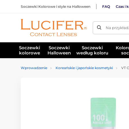
Soczewki Kolorowe i style na Halloween
FAQ
Czas i 
Na przykład
Soczewki
Soczewki
Soczewki
Kolor
kolorowe
Halloween
według koloru
soc
Wprowadzenie
Koreańskie i japońskie kosmetyki
VT C