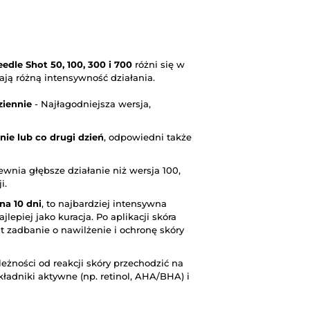
dle Shot 50, 100, 300 i 700
różni się w
mają różną intensywność działania.
ziennie
- Najłagodniejsza wersja,
ie lub co drugi dzień
, odpowiedni także
ewnia głębsze działanie niż wersja 100,
i.
 na 10 dni
, to najbardziej intensywna
lepiej jako kuracja. Po aplikacji skóra
t zadbanie o nawilżenie i ochronę skóry
leżności od reakcji skóry przechodzić na
ładniki aktywne (np. retinol, AHA/BHA) i