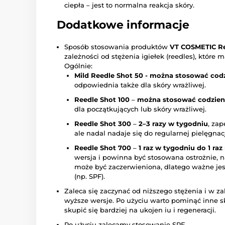
ciepła – jest to normalna reakcja skóry.
Dodatkowe informacje
Sposób stosowania produktów
VT COSMETIC Ree
zależności od stężenia igiełek (reedles), które 
Ogólnie:
Mild Reedle Shot 50 - można stosować cod
odpowiednia także dla skóry wrażliwej.
Reedle Shot 100
–
można stosować codzienn
dla początkujących lub skóry wrażliwej.
Reedle Shot 300
–
2–3 razy w tygodniu
, zap
ale nadal nadaje się do regularnej pielęgnacj
Reedle Shot 700
–
1 raz w tygodniu do 1 raz
wersja i powinna być stosowana ostrożnie, naj
może być zaczerwieniona, dlatego ważne jes
(np. SPF).
Zaleca się zaczynać od niższego stężenia i w za
wyższe wersje. Po użyciu warto pominąć inne sk
skupić się bardziej na ukojen iu i regeneracji.
Po użyciu zalecamy stosowanie SPF.