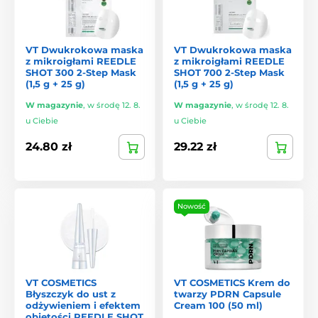
VT Dwukrokowa maska
VT Dwukrokowa maska
z mikroigłami REEDLE
z mikroigłami REEDLE
SHOT 300 2-Step Mask
SHOT 700 2-Step Mask
(1,5 g + 25 g)
(1,5 g + 25 g)
W magazynie
,
w środę 12. 8.
W magazynie
,
w środę 12. 8.
u Ciebie
u Ciebie
24.80 zł
29.22 zł
Nowość
VT COSMETICS
VT COSMETICS Krem do
Błyszczyk do ust z
twarzy PDRN Capsule
odżywieniem i efektem
Cream 100 (50 ml)
objętości REEDLE SHOT