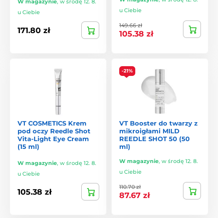
W magazynie
,
w środę 12. 8.
u Ciebie
u Ciebie
149.66 zł
171.80 zł
105.38 zł
-21%
VT COSMETICS Krem
VT Booster do twarzy z
pod oczy Reedle Shot
mikroigłami MILD
Vita-Light Eye Cream
REEDLE SHOT 50 (50
(15 ml)
ml)
W magazynie
,
w środę 12. 8.
W magazynie
,
w środę 12. 8.
u Ciebie
u Ciebie
110.70 zł
105.38 zł
87.67 zł