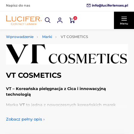
info@luciferlenses.pl
Napisz do nas
0
Menu
Wprowadzenie
Marki
VT COSMETICS
VT COSMETICS
VT – Koreańska pielęgnacja z Cica i innowacyjną
technologią
Marka
VT
to jedna z nowoczesnych koreańskich marek
kosmetycznych, która w krótkim czasie zdobyła popularność
na całym świecie. Jest szczególnie znana ze swojej
Zobacz pełny opis
›
specjalizacji w
pielęgnacji Cica
(ekstrakt z wąkroty
azjatyckiej – Centella Asiatica), która wspiera regenerację,
łagodzi podrażnienia i wzmacnia barierę ochronną skóry. VT