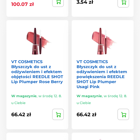
3.54 zł
100.07 zł
koreańskiej pielęgnacji:
Centella Asiatica (Cica)
– regeneracja, łagodzenie,
wzmocnienie bariery ochronnej skóry
Pantenol
– nawilżenie i wsparcie procesu gojenia skóry
Niacynamid
– rozjaśnianie i wyrównanie kolorytu cery
Hialuronian sodu
– intensywne nawilżenie
VT COSMETICS
VT COSMETICS
Adenozyna
– poprawa elastyczności skóry i redukcja
Błyszczyk do ust z
Błyszczyk do ust z
odżywieniem i efektem
odżywieniem i efektem
drobnych zmarszczek
objętości REEDLE SHOT
powiększenia REEDLE
Lip Plumper Rose Berry
SHOT Lip Plumper
Dlaczego klienci wybierają VT
Usagi Pink
VT łączy
naukowo potwierdzoną skuteczność
z
W magazynie
,
w środę 12. 8.
W magazynie
,
w środę 12. 8.
przyjemnym doświadczeniem pielęgnacyjnym. Produkty są
u Ciebie
u Ciebie
delikatne, ale skuteczne, pozbawione nadmiaru substancji
zapachowych i odpowiednie nawet dla skóry wrażliwej.
66.42 zł
66.42 zł
Dzięki kultowym formułom z Cica marka zyskała opinię
niezawodnego wyboru dla osób szukających ukojenia dla
podrażnionej lub zestresowanej skóry.