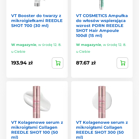
VT Booster do twarzy z
VT COSMETICS Ampułka
mikroigiełkami REEDLE
do włosów wspierająca
SHOT 700 (30 ml)
wzrost PDRN REEDLE
SHOT Hair Ampoule
100dl (15 ml)
W magazynie
,
w środę 12. 8.
W magazynie
,
w środę 12. 8.
u Ciebie
u Ciebie
193.94 zł
87.67 zł
VT Kolagenowe serum z
VT Kolagenowe serum z
mikroigłami Collagen
mikroigłami Collagen
REEDLE SHOT 100 (50
REEDLE SHOT 300 (50
ml)
ml)