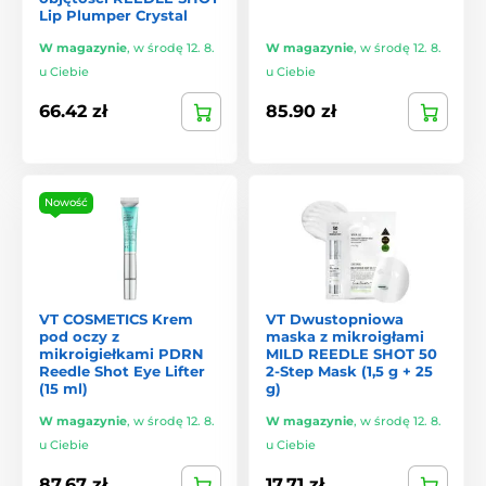
Lip Plumper Crystal
W magazynie
,
w środę 12. 8.
W magazynie
,
w środę 12. 8.
u Ciebie
u Ciebie
66.42 zł
85.90 zł
Nowość
VT COSMETICS Krem
VT Dwustopniowa
pod oczy z
maska z mikroigłami
mikroigiełkami PDRN
MILD REEDLE SHOT 50
Reedle Shot Eye Lifter
2-Step Mask (1,5 g + 25
(15 ml)
g)
W magazynie
,
w środę 12. 8.
W magazynie
,
w środę 12. 8.
u Ciebie
u Ciebie
87.67 zł
17.71 zł