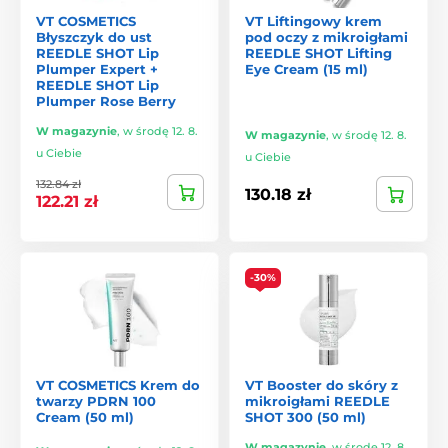
zrównoważoną cerę.
VT COSMETICS
VT Liftingowy krem
Błyszczyk do ust
pod oczy z mikroigłami
REEDLE SHOT Lip
REEDLE SHOT Lifting
Plumper Expert +
Eye Cream (15 ml)
REEDLE SHOT Lip
Plumper Rose Berry
W magazynie
,
w środę 12. 8.
W magazynie
,
w środę 12. 8.
u Ciebie
u Ciebie
132.84 zł
130.18 zł
122.21 zł
-30%
VT COSMETICS Krem do
VT Booster do skóry z
twarzy PDRN 100
mikroigłami REEDLE
Cream (50 ml)
SHOT 300 (50 ml)
W magazynie
,
w środę 12. 8.