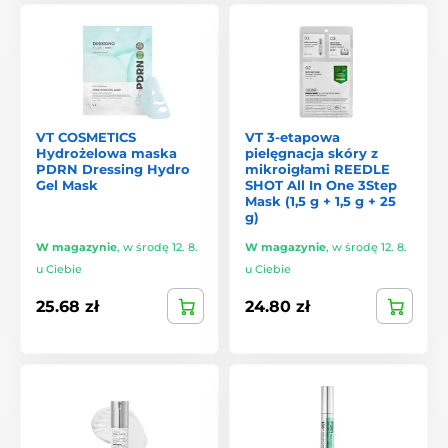
VT COSMETICS
VT 3-etapowa
Hydrożelowa maska
pielęgnacja skóry z
PDRN Dressing Hydro
mikroigłami REEDLE
Gel Mask
SHOT All In One 3Step
Mask (1,5 g + 1,5 g + 25
g)
W magazynie
,
w środę 12. 8.
W magazynie
,
w środę 12. 8.
u Ciebie
u Ciebie
25.68 zł
24.80 zł