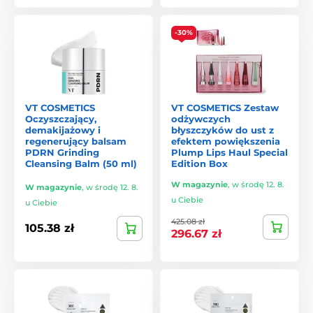
-30%
VT COSMETICS
VT COSMETICS Zestaw
Oczyszczający,
odżywczych
demakijażowy i
błyszczyków do ust z
regenerujący balsam
efektem powiększenia
PDRN Grinding
Plump Lips Haul Special
Cleansing Balm (50 ml)
Edition Box
W magazynie
,
w środę 12. 8.
W magazynie
,
w środę 12. 8.
u Ciebie
u Ciebie
425.08 zł
105.38 zł
296.67 zł