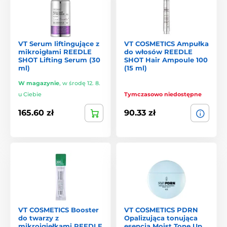
VT Serum liftingujące z
VT COSMETICS Ampułka
mikroigłami REEDLE
do włosów REEDLE
SHOT Lifting Serum (30
SHOT Hair Ampoule 100
ml)
(15 ml)
W magazynie
,
w środę 12. 8.
u Ciebie
Tymczasowo niedostępne
165.60 zł
90.33 zł
VT COSMETICS Booster
VT COSMETICS PDRN
do twarzy z
Opalizująca tonująca
mikroigiełkami REEDLE
esencja Moist Tone Up