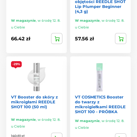
objętości REEDLE SHOT
Lip Plumper Beginner
Popularne produkty VT
(4,3 g)
VT oferuje zarówno kosmetyki pielęgnacyjne, jak i
W magazynie
,
w środę 12. 8.
W magazynie
,
w środę 12. 8.
makijażowe, z wyraźnym naciskiem na linię
Cica
:
u Ciebie
u Ciebie
VT Cica Mild Foam Cleanser
– delikatna pianka myjąca z
66.42 zł
57.56 zł
ekstraktem z Centella Asiatica, która usuwa
zanieczyszczenia, nie wysuszając skóry.
VT Cica Cream
– krem łagodzący i nawilżający, idealny dla
skóry wrażliwej i problematycznej.
-29%
VT Cica Capsule Mask
– maseczki w kapsułkach,
zapewniające szybkie nawilżenie i ukojenie skóry.
VT Reedle Shot
– innowacyjna linia z mikroigłami, które
VT Booster do skóry z
VT COSMETICS Booster
zwiększają wchłanianie substancji aktywnych.
mikroigłami REEDLE
do twarzy z
SHOT 100 (50 ml)
mikroigiełkami REEDLE
VT Cica Sunscreen
– krem z filtrem przeciwsłonecznym,
SHOT 100 - PRÓBKA
który chroni i łagodzi skórę.
W magazynie
,
w środę 12. 8.
W magazynie
,
w środę 12. 8.
Kluczowe składniki
u Ciebie
u Ciebie
140.81 zł
Formuły VT opierają się na składnikach wysoko cenionych w