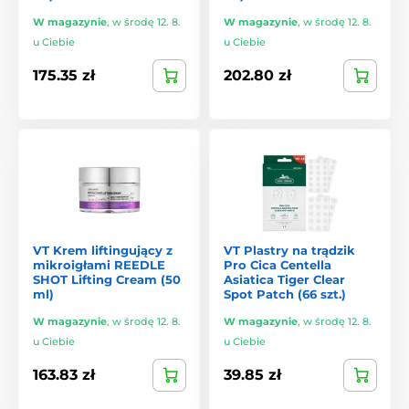
W magazynie
,
w środę 12. 8.
W magazynie
,
w środę 12. 8.
u Ciebie
u Ciebie
175.35 zł
202.80 zł
VT Krem liftingujący z
VT Plastry na trądzik
mikroigłami REEDLE
Pro Cica Centella
SHOT Lifting Cream (50
Asiatica Tiger Clear
ml)
Spot Patch (66 szt.)
W magazynie
,
w środę 12. 8.
W magazynie
,
w środę 12. 8.
u Ciebie
u Ciebie
163.83 zł
39.85 zł