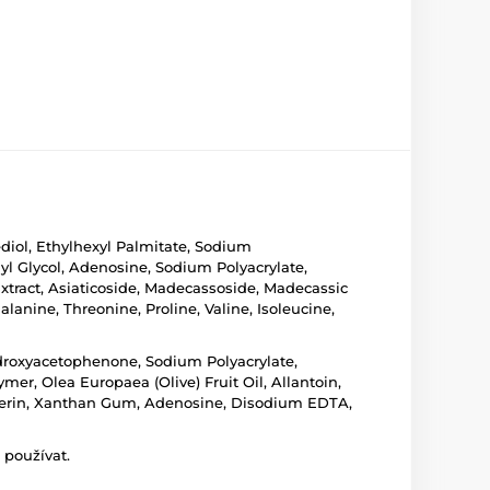
ediol, Ethylhexyl Palmitate, Sodium
lyl Glycol, Adenosine, Sodium Polyacrylate,
Extract, Asiaticoside, Madecassoside, Madecassic
alanine, Threonine, Proline, Valine, Isoleucine,
Hydroxyacetophenone, Sodium Polyacrylate,
, Olea Europaea (Olive) Fruit Oil, Allantoin,
lycerin, Xanthan Gum, Adenosine, Disodium EDTA,
 používat.