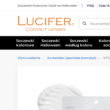
Soczewki Kolorowe i style na Halloween
FAQ
Czas i 
Na przykład
Soczewki
Soczewki
Soczewki
Kolor
kolorowe
Halloween
według koloru
soc
Wprowadzenie
Koreańskie i japońskie kosmetyki
VT D