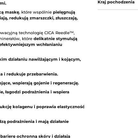
Kraj pochodzenia
mi.
cą maskę
, które wspólnie
pielęgnują
iają, redukują zmarszczki, złuszczają,
owacyjną technologię CICA Reedle™,
minerałów, które
delikatnie stymulują
w efektywniejszym wchłanianiu
im działaniu nawilżającym i kojącym,
a i redukuje przebarwienia.
ojące, wspierają gojenie i regenerację.
e,
łagodzi podrażnienia i wspiera
ukcję kolagenu i poprawia elastyczność
zą podrażnienia i mają działanie
barierę ochronną skóry i działają