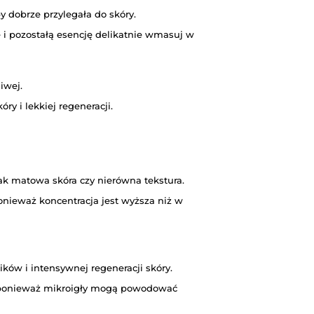
y dobrze przylegała do skóry.
i pozostałą esencję delikatnie wmasuj w
iwej.
ry i lekkiej regeneracji.
ak matowa skóra czy nierówna tekstura.
ponieważ koncentracja jest wyższa niż w
w i intensywnej regeneracji skóry.
u, ponieważ mikroigły mogą powodować