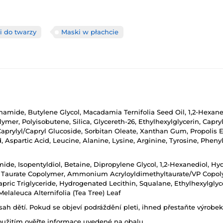
i do twarzy
Maski w płachcie
cinamide, Butylene Glycol, Macadamia Ternifolia Seed Oil, 1,2-Hexan
mer, Polyisobutene, Silica, Glycereth-26, Ethylhexylglycerin, Capry
Caprylyl/Capryl Glucoside, Sorbitan Oleate, Xanthan Gum, Propolis 
d, Aspartic Acid, Leucine, Alanine, Lysine, Arginine, Tyrosine, Phenyl
amide, Isopentyldiol, Betaine, Dipropylene Glycol, 1,2-Hexanediol, 
 Taurate Copolymer, Ammonium Acryloyldimethyltaurate/VP Copolymer
apric Triglyceride, Hydrogenated Lecithin, Squalane, Ethylhexylg
Melaleuca Alternifolia (Tea Tree) Leaf
h dětí. Pokud se objeví podráždění pleti, ihned přestaňte výrobek
oužitím ověřte informace uvedené na obalu.