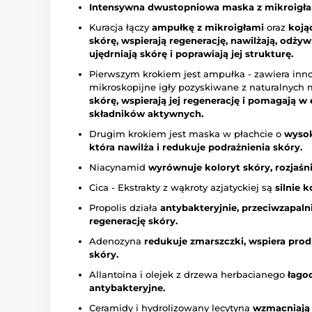
Intensywna dwustopniowa maska z mikroigła
Kuracja łączy
ampułkę z mikroigłami
oraz
koją
skórę, wspierają regenerację, nawilżają, odżyw
ujędrniają skórę i poprawiają jej strukturę.
Pierwszym krokiem jest ampułka - zawiera inn
mikroskopijne igły pozyskiwane z naturalnych 
skórę, wspierają jej regenerację i pomagają 
składników aktywnych.
Drugim krokiem jest maska w płachcie o
wysok
która nawilża i redukuje podrażnienia skóry.
Niacynamid
wyrównuje koloryt skóry, rozjaśni
Cica - Ekstrakty z wąkroty azjatyckiej są
silnie k
Propolis działa
antybakteryjnie, przeciwzapalni
regenerację skóry.
Adenozyna
redukuje zmarszczki,
wspiera prod
skóry.
Allantoina i olejek z drzewa herbacianego
łagod
antybakteryjne.
Ceramidy i hydrolizowany lecytyna
wzmacniają 