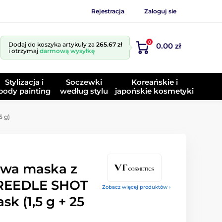
Rejestracja
Zaloguj sie
0
Dodaj do koszyka artykuły za
265.67 zł
0.00 zł
i otrzymaj
darmową wysyłkę
Stylizacja i
Soczewki
Koreańskie i
body painting
według stylu
japońskie kosmetyki
5 g)
wa maska z
 REEDLE SHOT
Zobacz więcej produktów ›
sk (1,5 g + 25