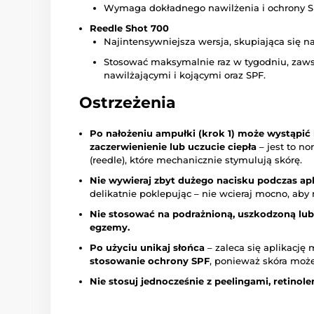
Wymaga dokładnego nawilżenia i ochrony S
Reedle Shot 700
Najintensywniejsza wersja, skupiająca się na
Stosować maksymalnie raz w tygodniu, zaws
nawilżającymi i kojącymi oraz SPF.
Ostrzeżenia
Po nałożeniu ampułki (krok 1) może wystąpić 
zaczerwienienie lub uczucie ciepła
– jest to no
(reedle), które mechanicznie stymulują skórę.
Nie wywieraj zbyt dużego nacisku podczas apl
delikatnie poklepując – nie wcieraj mocno, aby 
Nie stosować na podrażnioną, uszkodzoną lub
egzemy.
Po użyciu unikaj słońca
– zaleca się aplikację
stosowanie ochrony SPF
, ponieważ skóra może
Nie stosuj jednocześnie z peelingami, retinol