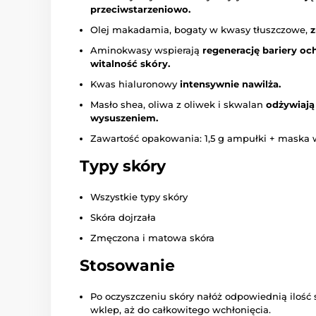
przeciwstarzeniowo.
Olej makadamia, bogaty w kwasy tłuszczowe,
z
Aminokwasy wspierają
regenerację bariery oc
witalność skóry.
Kwas hialuronowy
intensywnie nawilża.
Masło shea, oliwa z oliwek i skwalan
odżywiają 
wysuszeniem.
Zawartość opakowania: 1,5 g ampułki + maska w 
Typy skóry
Wszystkie typy skóry
Skóra dojrzała
Zmęczona i matowa skóra
Stosowanie
Po oczyszczeniu skóry nałóż odpowiednią ilość s
wklep, aż do całkowitego wchłonięcia.