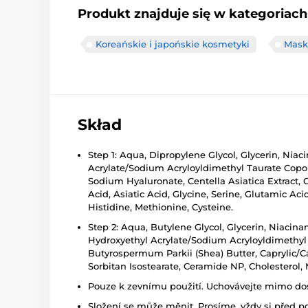
Produkt znajduje się w kategoriach
Koreańskie i japońskie kosmetyki
Mask
Skład
Step 1: Aqua, Dipropylene Glycol, Glycerin, Nia
Acrylate/Sodium Acryloyldimethyl Taurate Copoly
Sodium Hyaluronate, Centella Asiatica Extract, 
Acid, Asiatic Acid, Glycine, Serine, Glutamic Aci
Histidine, Methionine, Cysteine.
Step 2: Aqua, Butylene Glycol, Glycerin, Niacin
Hydroxyethyl Acrylate/Sodium Acryloyldimethyl
Butyrospermum Parkii (Shea) Butter, Caprylic/C
Sorbitan Isostearate, Ceramide NP, Cholesterol, 
Pouze k zevnímu použití. Uchovávejte mimo dosa
Složení se může měnit. Prosíme, vždy si před p