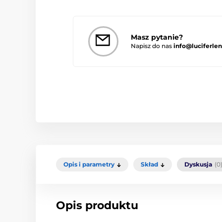
Masz pytanie?
Napisz do nas
info@luciferlen
Opis i parametry
Skład
Dyskusja
(0
Opis produktu