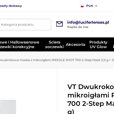
koszty dostawy
PLN
info@luciferlenses.pl
. Kategoria produktu
Napisz do nas
owe i Halloweenowe
Sclera
Produkty
Akcesoria
zewki korekcyjne
soczewki
UV Glow
wukrokowa maska z mikroigłami REEDLE SHOT 700 2-Step Mask (1,5 g + 2
VT Dwukroko
mikroigłami
700 2-Step Ma
g)