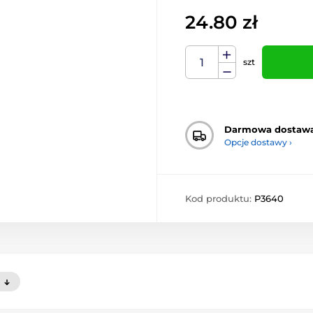
24.80 zł
szt
Darmowa dostaw
Opcje dostawy ›
Kod produktu:
P3640
)