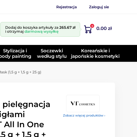
Rejestracja
Zaloguj sie
0
Dodaj do koszyka artykuły za
265.67 zł
0.00 zł
i otrzymaj
darmową wysyłkę
Stylizacja i
Soczewki
Koreańskie i
body painting
według stylu
japońskie kosmetyki
 (1,5 g + 1,5 g + 25 g)
 pielęgnacja
igłami
Zobacz więcej produktów ›
All In One
5 g + 1,5 g +