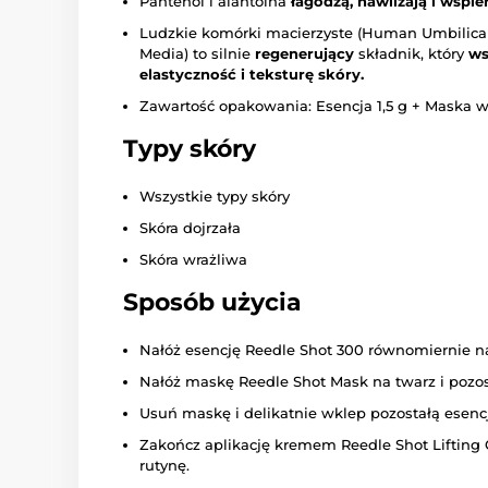
Pantenol i alantoina
łagodzą, nawilżają i wspier
Ludzkie komórki macierzyste (Human Umbilica
Media) to silnie
regenerujący
składnik, który
ws
elastyczność i teksturę skóry.
Zawartość opakowania: Esencja 1,5 g + Maska w 
Typy skóry
Wszystkie typy skóry
Skóra dojrzała
Skóra wrażliwa
Sposób użycia
Nałóż esencję Reedle Shot 300 równomiernie na
Nałóż maskę Reedle Shot Mask na twarz i pozo
Usuń maskę i delikatnie wklep pozostałą esenc
Zakończ aplikację kremem Reedle Shot Lifting 
rutynę.