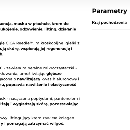
Parametry
Kraj pochodzenia
sencja, maska w płachcie, krem do
,
ukojenie, odżywienie, lifting, działanie
ię CICA Reedle™, mikroskopijne igiełki z
ują skórę, wspierają jej regenerację i
h.
00 - zawiera mineralne mikrocząsteczki -
nakłuwania, umożliwiając
głębsze
acona o
nawilżający
kwas hialuronowy i
u, poprawia nawilżenie i elastyczność
Mask - nasączona peptydami, pantenolem i
lżają i wygładzają skórę, pozostawiając
cowy liftingujący krem zawiera kolagen i
ry i pomagają zatrzymać wilgoć,