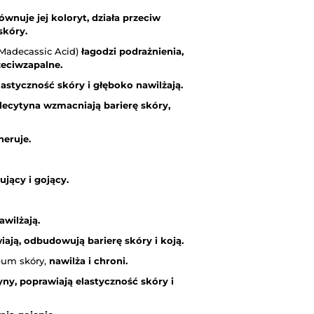
ównuje jej koloryt, działa przeciw
skóry.
, Madecassic Acid)
łagodzi podrażnienia,
zeciwzapalne.
lastyczność skóry i głęboko nawilżają.
lecytyna wzmacniają barierę skóry,
neruje.
ujący i gojący.
awilżają.
iają, odbudowują barierę skóry i koją.
bum skóry,
nawilża i chroni.
yny, poprawiają elastyczność skóry i