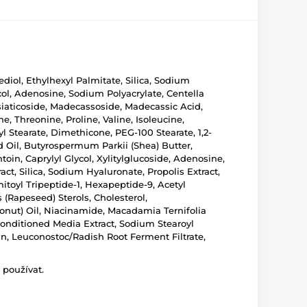
diol, Ethylhexyl Palmitate, Silica, Sodium
col, Adenosine, Sodium Polyacrylate, Centella
siaticoside, Madecassoside, Madecassic Acid,
e, Threonine, Proline, Valine, Isoleucine,
yl Stearate, Dimethicone, PEG-100 Stearate, 1,2-
 Oil, Butyrospermum Parkii (Shea) Butter,
in, Caprylyl Glycol, Xylitylglucoside, Adenosine,
ct, Silica, Sodium Hyaluronate, Propolis Extract,
itoyl Tripeptide-1, Hexapeptide-9, Acetyl
 (Rapeseed) Sterols, Cholesterol,
onut) Oil, Niacinamide, Macadamia Ternifolia
onditioned Media Extract, Sodium Stearoyl
n, Leuconostoc/Radish Root Ferment Filtrate,
 používat.