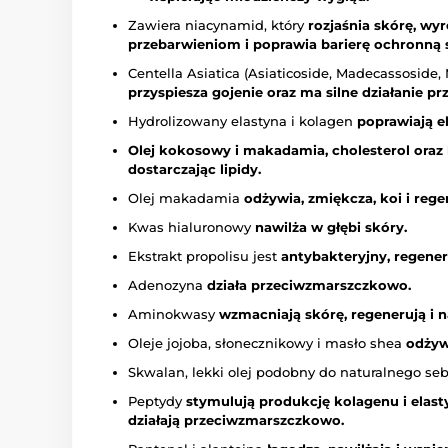
Zawiera niacynamid, który
rozjaśnia skórę, wyr
przebarwieniom i poprawia barierę ochronną 
Centella Asiatica (Asiaticoside, Madecassoside
przyspiesza gojenie oraz ma silne działanie pr
Hydrolizowany elastyna i kolagen
poprawiają e
Olej kokosowy i makadamia, cholesterol oraz 
dostarczając lipidy.
Olej makadamia
odżywia, zmiękcza, koi i rege
Kwas hialuronowy
nawilża w głębi skóry.
Ekstrakt propolisu jest
antybakteryjny, regener
Adenozyna
działa przeciwzmarszczkowo.
Aminokwasy
wzmacniają skórę, regenerują i n
Oleje jojoba, słonecznikowy i masło shea
odżyw
Skwalan, lekki olej podobny do naturalnego se
Peptydy
stymulują produkcję kolagenu i elast
działają przeciwzmarszczkowo.