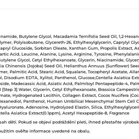
cinamide, Butylene Glycol, Macadamia Ternifolia Seed Oil, 1,2-Hexane
mer, Polyisobutene, Glycereth-26, Ethylhexylglycerin, Caprylyl Gly
Capryl Glucoside, Sorbitan Oleate, Xanthan Gum, Propolis Extract, A
artic Acid, Leucine, Alanine, Lysine, Arginine, Tyrosine, Phenylalanin
Butylene Glycol, Cetyl Ethylhexanoate, Glycerin, Niacinamide, Glycer
a Chinensis (Jojoba) Seed Oil, Helianthus Annuus (Sunflower) Seed
Palmitic Acid, Stearic Acid, Squalane, Tocopheryl Acetate, Allanto
 Disodium EDTA, Xylitol, Panthenol, Glucose,Centella Asiatica Extra
side, Madecassic Acid, Asiatic Acid, Palmitoyl Pentapeptide-4, Palm
 [Step 3] Water, Glycerin, Cetyl Ethylhexanoate, Brassica Campestris
mate, Hydrogenated Lecithin, Collagen Extract, Cocos Nucifera (Coc
,2-Hexanediol, Panthenol, Human Umbilical Mesenchymal Stem Cell C
uronate, Adenosine, Hydrolyzed Elastin, Silica, Ethylhexylglyceri
tella Asiatica Extract(0.1ppm), Acetyl Hexapeptide-8, Fragrance
h dětí. Pokud se objeví podráždění pleti, ihned přestaňte výrobek
oužitím ověřte informace uvedené na obalu.