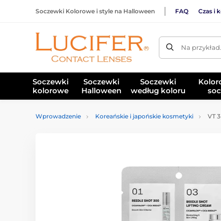
Soczewki Kolorowe i style na Halloween
FAQ
Czas i 
Na przykład
Soczewki
Soczewki
Soczewki
Kolor
kolorowe
Halloween
według koloru
soc
Wprowadzenie
Koreańskie i japońskie kosmetyki
VT 3