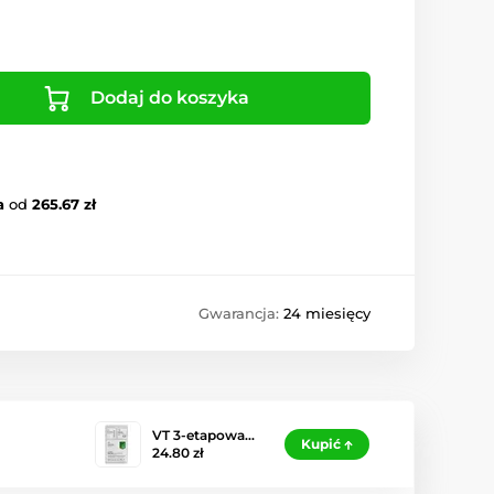
Dodaj do koszyka
a
od
265.67 zł
Gwarancja:
24 miesięcy
VT 3-etapowa…
Kupić
24.80 zł