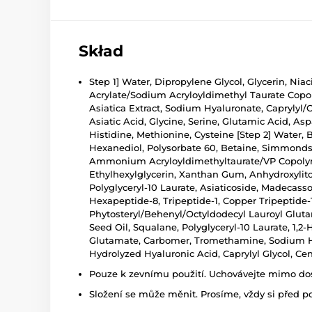
Skład
Step 1] Water, Dipropylene Glycol, Glycerin, Nia
Acrylate/Sodium Acryloyldimethyl Taurate Copoly
Asiatica Extract, Sodium Hyaluronate, Caprylyl/
Asiatic Acid, Glycine, Serine, Glutamic Acid, Asp
Histidine, Methionine, Cysteine [Step 2] Water, 
Hexanediol, Polysorbate 60, Betaine, Simmondsi
Ammonium Acryloyldimethyltaurate/VP Copolymer, 
Ethylhexylglycerin, Xanthan Gum, Anhydroxylitol,
Polyglyceryl-10 Laurate, Asiaticoside, Madecasso
Hexapeptide-8, Tripeptide-1, Copper Tripeptide-1
Phytosteryl/Behenyl/Octyldodecyl Lauroyl Gluta
Seed Oil, Squalane, Polyglyceryl-10 Laurate, 1
Glutamate, Carbomer, Tromethamine, Sodium Hyal
Hydrolyzed Hyaluronic Acid, Caprylyl Glycol, Cen
Pouze k zevnímu použití. Uchovávejte mimo dosa
Složení se může měnit. Prosíme, vždy si před p