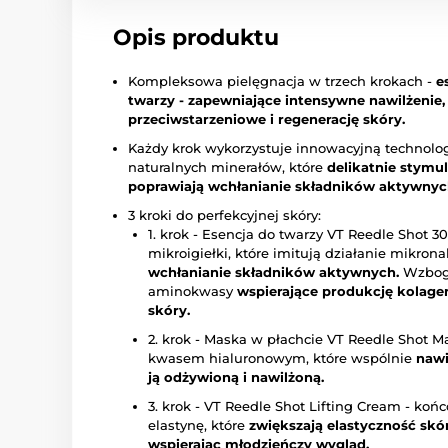
Opis produktu
Kompleksowa pielęgnacja w trzech krokach -
e
twarzy - zapewniające intensywne nawilżenie
przeciwstarzeniowe i regenerację skóry.
Każdy krok wykorzystuje innowacyjną technolog
naturalnych minerałów, które
delikatnie stymul
poprawiają wchłanianie składników aktywnyc
3 kroki do perfekcyjnej skóry:
1. krok - Esencja do twarzy VT Reedle Shot 3
mikroigiełki, które imitują działanie mikro
wchłanianie składników aktywnych.
Wzbog
aminokwasy
wspierające produkcję kolagen
skóry.
2. krok - Maska w płachcie VT Reedle Shot 
kwasem hialuronowym, które wspólnie
nawi
ją odżywioną i nawilżoną.
3. krok - VT Reedle Shot Lifting Cream - koń
elastynę, które
zwiększają elastyczność skó
wspierając młodzieńczy wygląd.