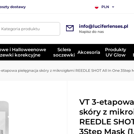
koszty dostawy
PLN
info@luciferlenses.pl
. Kategoria produktu
Napisz do nas
owe i Halloweenowe
Sclera
Produkty
Akcesoria
zewki korekcyjne
soczewki
UV Glow
-etapowa pielęgnacja skóry z mikroigłami REEDLE SHOT All In One 3Step Mask
VT 3-etapowa
skóry z mikro
REEDLE SHOT 
3Step Mask (1,