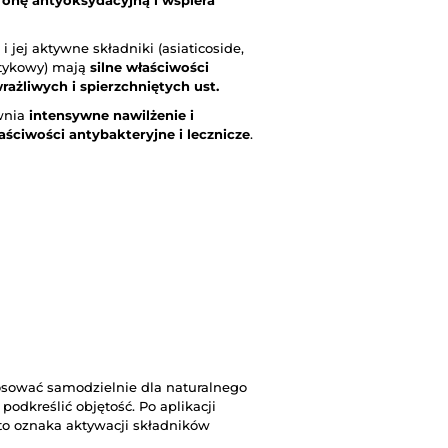
onę antyoksydacyjną i wspiera
 i jej aktywne składniki (asiaticoside,
tykowy) mają
silne właściwości
wrażliwych i spierzchniętych ust.
wnia
intensywne nawilżenie i
aściwości antybakteryjne i lecznicze
.
osować samodzielnie dla naturalnego
podkreślić objętość. Po aplikacji
 to oznaka aktywacji składników