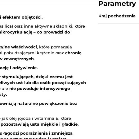
Parametry
Kraj pochodzenia
 efektem objętości.
ilica) oraz inne aktywne składniki, które
mikrocyrkulację
–
co prowadzi do
cyjne właściwości
, które pomagają
 pobudzającymi krążenie oraz
chronią
w zewnętrznych
.
ację i odżywienie.
 stymulujących, dzięki czemu jest
żliwych ust lub dla osób początkujących
rmule
nie powoduje intensywnego
aty.
ewniają naturalne powiększenie bez
 jak olej jojoba i witamina E, które
pozostawiają usta miękkie i gładkie.
es
łagodzi podrażnienia i zmniejsza