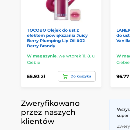
TOCOBO Olejek do ust z
LANEI
efektem powiększania Juicy
do ust
Berry Plumping Lip Oil #02
Vanilla
Berry Brandy
W magazynie
,
we wtorek 11. 8. u
W mag
Ciebie
Ciebie
55.93 zł
96.77 
Do koszyka
Zweryfikowano
Wszys
przez naszych
super
klientów
Zweryf