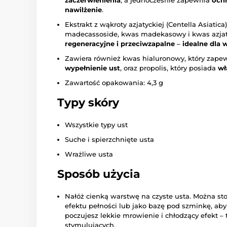
zaczerwienienia
, a jednocześnie zapewnia
ochr
nawilżenie
.
Ekstrakt z wąkroty azjatyckiej (Centella Asiatica)
madecassoside, kwas madekasowy i kwas azja
regeneracyjne i przeciwzapalne
–
idealne dla 
Zawiera również kwas hialuronowy, który zape
wypełnienie ust
, oraz propolis, który posiada
wł
Zawartość opakowania: 4,3 g
Typy skóry
Wszystkie typy ust
Suche i spierzchnięte usta
Wrażliwe usta
Sposób użycia
Nałóż cienką warstwę na czyste usta. Można st
efektu pełności lub jako bazę pod szminkę, aby 
poczujesz lekkie mrowienie i chłodzący efekt –
stymulujących.