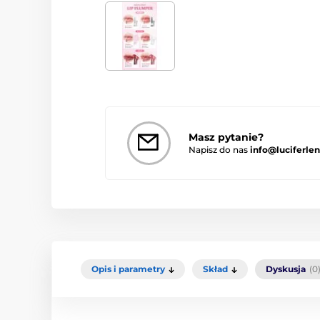
Masz pytanie?
Napisz do nas
info@luciferlen
Opis i parametry
Skład
Dyskusja
(0