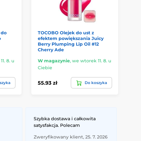
 do
TOCOBO Olejek do ust z
VT
p
efektem powiększania Juicy
tw
Berry Plumping Lip Oil #12
RE
Cherry Ade
1. 8. u
W magazynie
,
we wtorek 11. 8. u
W 
Ciebie
Ci
55.93 zł
3.
szyka
Do koszyka
Szybka dostawa i całkowita
satysfakcja. Polecam
Zweryfikowany klient, 25. 7. 2026