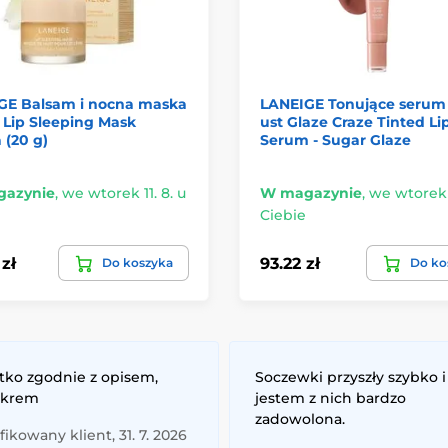
GE Balsam i nocna maska
LANEIGE Tonujące serum
 Lip Sleeping Mask
ust Glaze Craze Tinted Li
 (20 g)
Serum - Sugar Glaze
azynie
,
we wtorek 11. 8. u
W magazynie
,
we wtorek 1
Ciebie
zł
93.22 zł
Do koszyka
Do ko
tko zgodnie z opisem,
Soczewki przyszły szybko i
 krem
jestem z nich bardzo
zadowolona.
ikowany klient, 31. 7. 2026