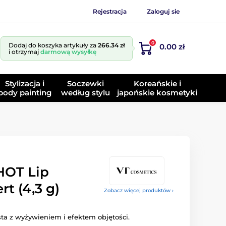
Rejestracja
Zaloguj sie
0
Dodaj do koszyka artykuły za
266.34 zł
0.00 zł
i otrzymaj
darmową wysyłkę
Stylizacja i
Soczewki
Koreańskie i
body painting
według stylu
japońskie kosmetyki
HOT Lip
t (4,3 g)
Zobacz więcej produktów ›
ta z wyżywieniem i efektem objętości.