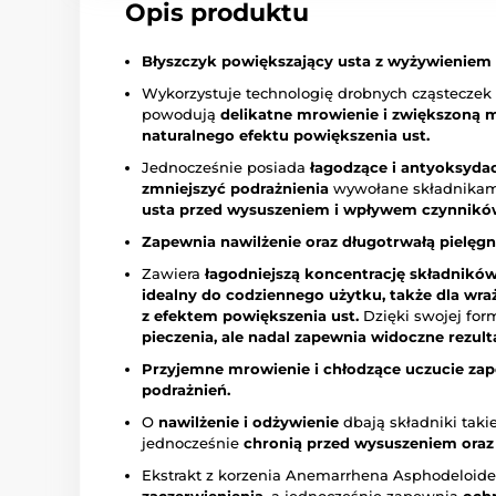
Opis produktu
Błyszczyk powiększający usta z wyżywieniem i
Wykorzystuje technologię drobnych cząsteczek (s
powodują
delikatne mrowienie i zwiększoną 
naturalnego efektu powiększenia ust.
Jednocześnie posiada
łagodzące i antyoksyda
zmniejszyć podrażnienia
wywołane składnikami
usta przed wysuszeniem i wpływem czynnikó
Zapewnia nawilżenie oraz długotrwałą pielęgn
Zawiera
łagodniejszą koncentrację składników
idealny do codziennego użytku, także dla wra
z efektem powiększenia ust.
Dzięki swojej fo
pieczenia, ale nadal zapewnia widoczne rezult
Przyjemne mrowienie i chłodzące uczucie zap
podrażnień.
O
nawilżenie i odżywienie
dbają składniki takie
jednocześnie
chronią przed wysuszeniem oraz 
Ekstrakt z korzenia Anemarrhena Asphodeloid