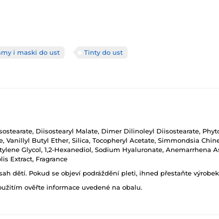
amy i maski do ust
Tinty do ust
ostearate, Diisostearyl Malate, Dimer Dilinoleyl Diisostearate, Phyt
e, Vanillyl Butyl Ether, Silica, Tocopheryl Acetate, Simmondsia Chine
 Butylene Glycol, 1,2-Hexanediol, Sodium Hyaluronate, Anemarrhena 
lis Extract, Fragrance
h dětí. Pokud se objeví podráždění pleti, ihned přestaňte výrobek
oužitím ověřte informace uvedené na obalu.