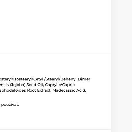
osteryl/Isostearyl/Cetyl /Stearyl/Behenyl Dimer
nsis (Jojoba) Seed Oil, Caprylic/Capric
Asphodeloides Root Extract, Madecassic Acid,
 používat.