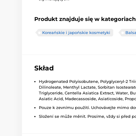
Produkt znajduje się w kategoriach
Koreańskie i japońskie kosmetyki
Bals
Skład
Hydrogenated Polyisobutene, Polyglyceryl-2 Triis
Dilinoleate, Menthyl Lactate, Sorbitan Isostearat
Triglyceride, Centella Asiatica Extract, Water,
Asiatic Acid, Madecassoside, Asiaticoside, Propo
Pouze k zevnímu použití. Uchovávejte mimo dosa
Složení se může měnit. Prosíme, vždy si před p