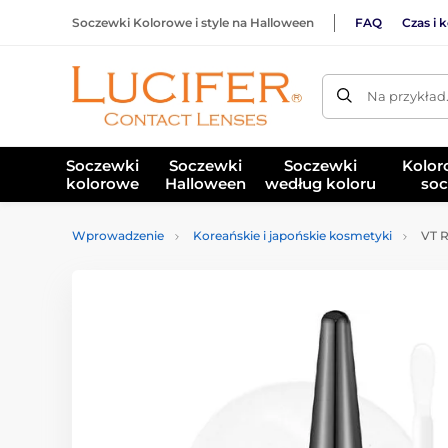
Soczewki Kolorowe i style na Halloween
FAQ
Czas i 
Na przykład
Soczewki
Soczewki
Soczewki
Kolor
kolorowe
Halloween
według koloru
soc
Wprowadzenie
Koreańskie i japońskie kosmetyki
VT R