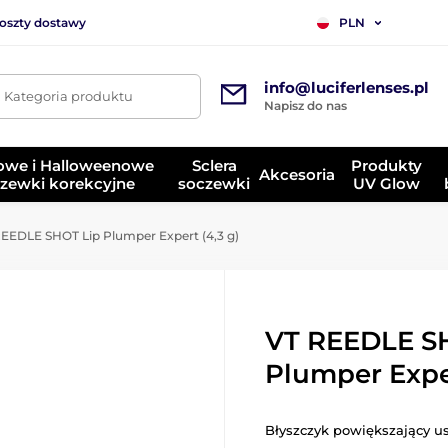
koszty dostawy
PLN
info@luciferlenses.pl
. Kategoria produktu
Napisz do nas
owe i Halloweenowe
Sclera
Produkty
Akcesoria
zewki korekcyjne
soczewki
UV Glow
EEDLE SHOT Lip Plumper Expert (4,3 g)
VT REEDLE S
Plumper Exper
Błyszczyk powiększający us