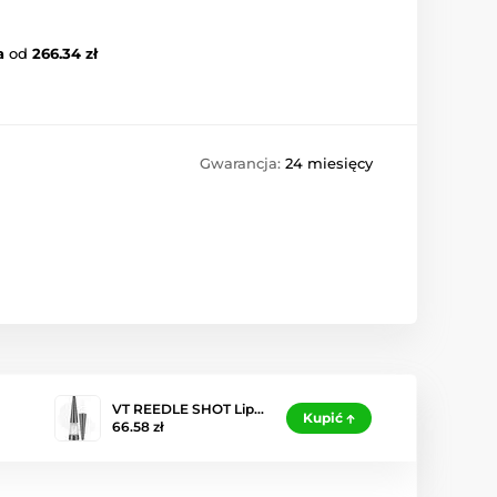
a
od
266.34 zł
Gwarancja:
24 miesięcy
VT REEDLE SHOT Lip…
Kupić
66.58 zł