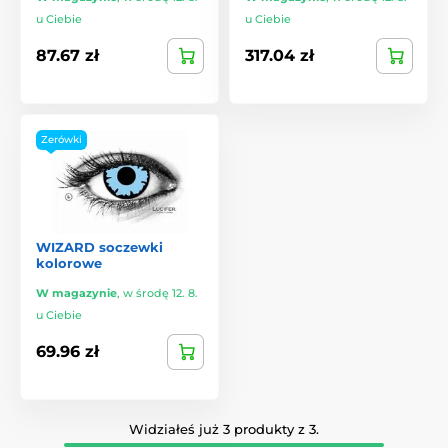
u Ciebie
u Ciebie
87.67 zł
317.04 zł
Zerówki
WIZARD soczewki
kolorowe
W magazynie
,
w środę 12. 8.
u Ciebie
69.96 zł
Widziałeś już 3 produkty z 3.