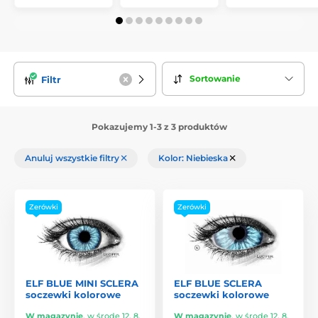
Sortowanie
Filtr
Pokazujemy 1-3 z 3 produktów
Anuluj wszystkie filtry
Kolor: Niebieska
Zerówki
Zerówki
ELF BLUE MINI SCLERA
ELF BLUE SCLERA
soczewki kolorowe
soczewki kolorowe
W magazynie
,
w środę 12. 8.
W magazynie
,
w środę 12. 8.