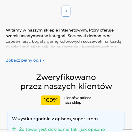
1
Witamy w naszym sklepie internetowym, który oferuje
szeroki asortyment w kategorii Soczewki demoniczne,
zapewniając bogatą gamę kolorowych soczewek na każdą
okazję i styl. Niebieski kolor soczewek kontaktowych nie
tylko podkreśli Twój naturalny wygląd, ale także pozwoli Ci
wyrazić swoją osobowość i wyjątkowość.
Zobacz pełny opis
›
Odkryj naszą różnorodną ofertę kolorowych soczewek, które
gwarantują komfort i bezpieczeństwo przez cały dzień.
Zweryfikowano
Dodaj trochę koloru do swojego życia dzięki naszym
przez naszych klientów
wysokiej jakości soczewkom, spełniającym najwyższe
standardy jakości i wygody.
klientów poleca
100%
nasz sklep
Wszystko zgodnie z opisem, super krem
Że towar jest dokładnie taki, jak opisano