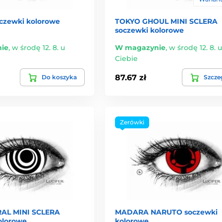
czewki kolorowe
TOKYO GHOUL MINI SCLERA
soczewki kolorowe
ie
,
w środę 12. 8. u
W magazynie
,
w środę 12. 8. u
Ciebie
87.67 zł
Do koszyka
Szcze
Zerówki
RAL MINI SCLERA
MADARA NARUTO soczewki
olorowe
kolorowe