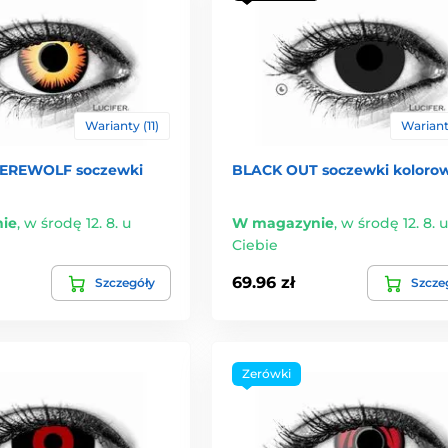
Warianty (11)
Warianty
EREWOLF soczewki
BLACK OUT soczewki koloro
ie
,
w środę 12. 8. u
W magazynie
,
w środę 12. 8. u
Ciebie
69.96 zł
Szczegóły
Szcze
Zerówki