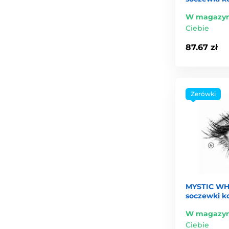
W magazyn
Ciebie
87.67 zł
Zerówki
MYSTIC WH
soczewki k
W magazyn
Ciebie