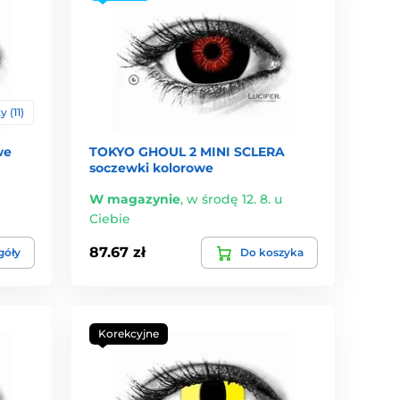
 (11)
we
TOKYO GHOUL 2 MINI SCLERA
soczewki kolorowe
W magazynie
,
w środę 12. 8. u
Ciebie
87.67 zł
góły
Do koszyka
Korekcyjne