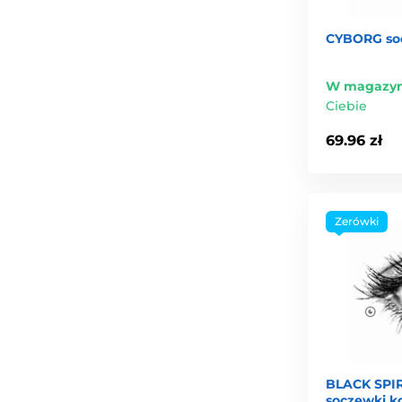
CYBORG so
W magazyn
Ciebie
69.96 zł
Zerówki
BLACK SPI
soczewki k