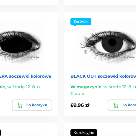
Zerówki
RA soczewki kolorowe
BLACK OUT soczewki koloro
ie
,
w środę 12. 8. u
W magazynie
,
w środę 12. 8. u
Ciebie
69.96 zł
Do koszyka
Do kos
Korekcyjne