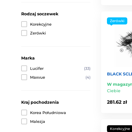
Rodzaj soczewek
Zerówki
Korekcyjne
Zerówki
Marka
Lucifer
(33)
BLACK SCLE
Maxvue
(4)
W magazyn
Ciebie
281.62 zł
Kraj pochodzenia
Korea Południowa
Malezja
Korekcyjne