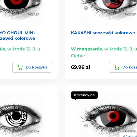
YO GHOUL MINI
KAKASHI soczewki kolorowe
zewki kolorowe
ie
,
w środę 12. 8. u
W magazynie
,
w środę 12. 8. u
Ciebie
69.96 zł
Do koszyka
Do kos
Korekcyjne
Warianty