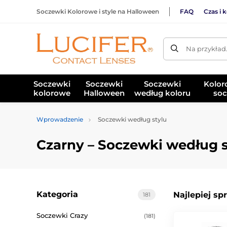
Soczewki Kolorowe i style na Halloween
FAQ
Czas i 
Na przykład
Soczewki
Soczewki
Soczewki
Kolor
kolorowe
Halloween
według koloru
soc
Wprowadzenie
Soczewki według stylu
Czarny – Soczewki według s
Kategoria
Najlepiej sp
181
Soczewki Crazy
(181)