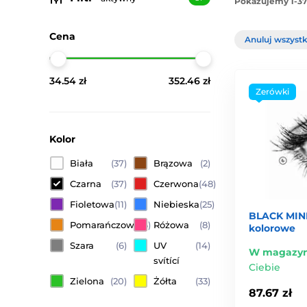
Pokazujemy 1-37
Cena
Anuluj wszystki
34.54 zł
352.46 zł
Zerówki
Kolor
Biała
(37)
Brązowa
(2)
Czarna
(37)
Czerwona
(48)
Fioletowa
(11)
Niebieska
(25)
BLACK MINI
Pomarańczowa
(6)
Różowa
(8)
kolorowe
Szara
(6)
UV
(14)
W magazyn
svítící
Ciebie
Zielona
(20)
Żółta
(33)
87.67 zł