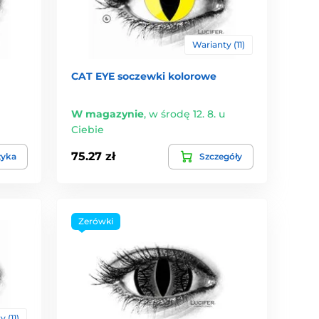
Warianty (11)
CAT EYE soczewki kolorowe
W magazynie
,
w środę 12. 8. u
Ciebie
75.27 zł
zyka
Szczegóły
Zerówki
 (11)