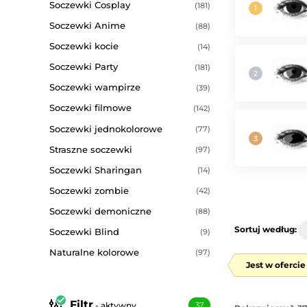
Soczewki Cosplay
(181)
Soczewki Anime
(88)
Soczewki kocie
(14)
Soczewki Party
(181)
Soczewki wampirze
(39)
Soczewki filmowe
(142)
Soczewki jednokolorowe
(77)
Straszne soczewki
(97)
Soczewki Sharingan
(14)
Soczewki zombie
(42)
Soczewki demoniczne
(88)
Sortuj według:
Soczewki Blind
(9)
Naturalne kolorowe
(97)
Jest w oferci
Filtr
- aktywny
37