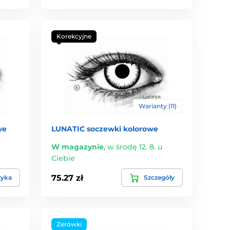
Korekcyjne
Warianty (11)
we
LUNATIC soczewki kolorowe
W magazynie
,
w środę 12. 8. u
Ciebie
75.27 zł
zyka
Szczegóły
Zerówki