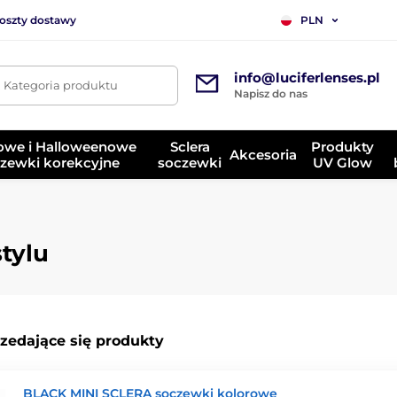
koszty dostawy
PLN
info@luciferlenses.pl
. Kategoria produktu
Napisz do nas
owe i Halloweenowe
Sclera
Produkty
Akcesoria
zewki korekcyjne
soczewki
UV Glow
tylu
rzedające się produkty
BLACK MINI SCLERA soczewki kolorowe