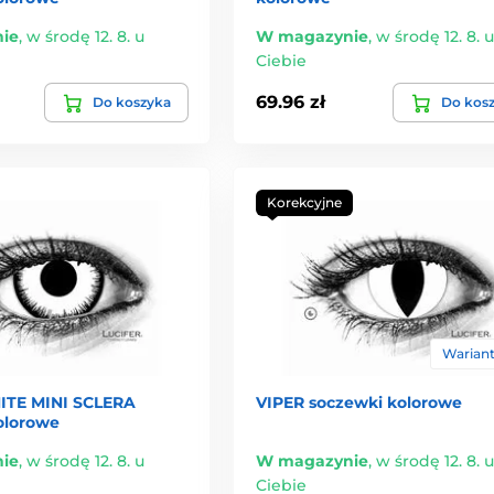
ie
,
w środę 12. 8. u
W magazynie
,
w środę 12. 8. u
Ciebie
69.96 zł
Do koszyka
Do kos
Korekcyjne
Warianty
ITE MINI SCLERA
VIPER soczewki kolorowe
olorowe
ie
,
w środę 12. 8. u
W magazynie
,
w środę 12. 8. u
Ciebie