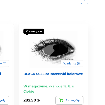
Korekcyjne
 (11)
Warianty (11)
i
BLACK SCLERA soczewki kolorowe
W magazynie
,
w środę 12. 8. u
Ciebie
282.50 zł
góły
Szczegóły