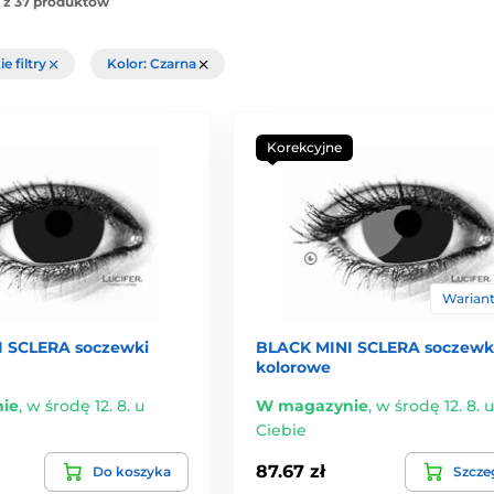
 z 37 produktów
e filtry
Kolor: Czarna
Korekcyjne
Warianty
 SCLERA soczewki
BLACK MINI SCLERA soczewk
kolorowe
ie
,
w środę 12. 8. u
W magazynie
,
w środę 12. 8. u
Ciebie
87.67 zł
Do koszyka
Szcze