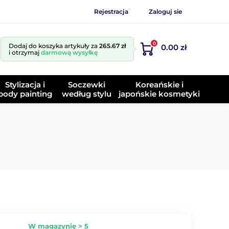
Rejestracja
Zaloguj sie
0
Dodaj do koszyka artykuły za
265.67 zł
0.00 zł
i otrzymaj
darmową wysyłkę
Stylizacja i
Soczewki
Koreańskie i
body painting
według stylu
japońskie kosmetyki
W magazynie > 5